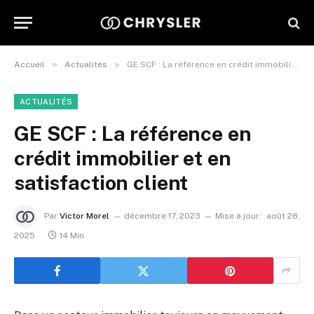
»
»
Accueil
Actualités
GE SCF : La référence en crédit immobilier et en satisfaction client
ACTUALITÉS
GE SCF : La référence en
crédit immobilier et en
satisfaction client
Par
Victor Morel
décembre 17, 2023
Mise à jour:
août 28,
2025
14 Min