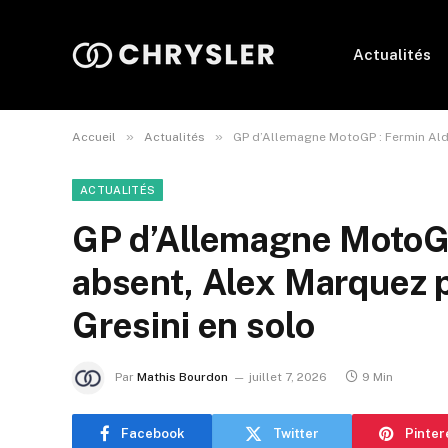
Actualités
»
»
Accueil
Actualités
GP d’Allemagne MotoGP : Fermin Alde
ACTUALITÉS
GP d’Allemagne MotoGP
absent, Alex Marquez p
Gresini en solo
Par
Mathis Bourdon
juillet 7, 2026
9 Min
Facebook
Twitter
Pinter