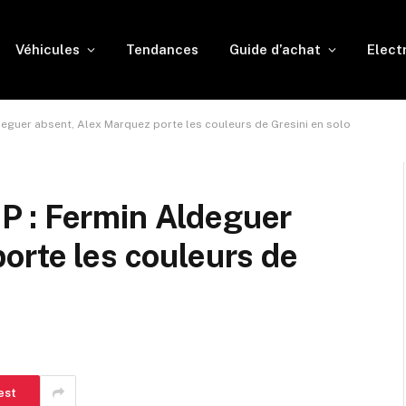
Véhicules
Tendances
Guide d’achat
Elect
guer absent, Alex Marquez porte les couleurs de Gresini en solo
 : Fermin Aldeguer
orte les couleurs de
est