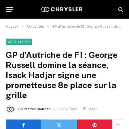
»
»
Accueil
Actualités
GP d’Autriche de F1 : George Russell domine la séance, Isack Hadjar signe une prometteuse 8e place sur la grille
ACTUALITÉS
GP d’Autriche de F1 : George
Russell domine la séance,
Isack Hadjar signe une
prometteuse 8e place sur la
grille
Par
Mathis Bourdon
juin 27, 2026
10 Min