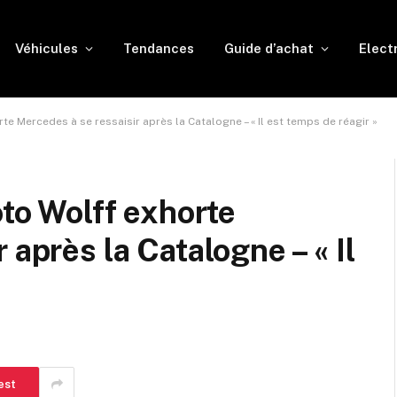
Véhicules
Tendances
Guide d’achat
Elect
rte Mercedes à se ressaisir après la Catalogne – « Il est temps de réagir »
oto Wolff exhorte
 après la Catalogne – « Il
est