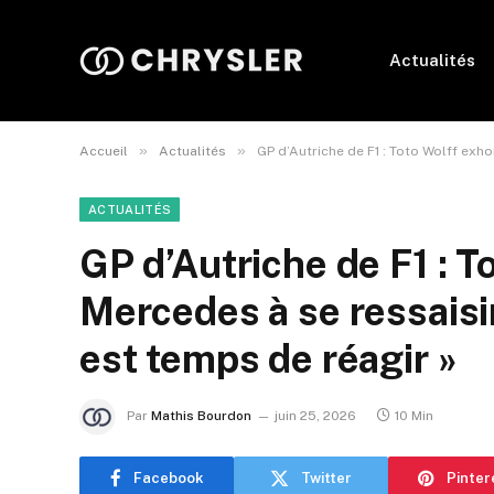
Actualités
»
»
Accueil
Actualités
GP d’Autriche de F1 : Toto Wolff exho
ACTUALITÉS
GP d’Autriche de F1 : T
Mercedes à se ressaisir
est temps de réagir »
Par
Mathis Bourdon
juin 25, 2026
10 Min
Facebook
Twitter
Pinter