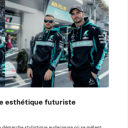
ne esthétique futuriste
ne démarche stylistique audacieuse où se mêlent