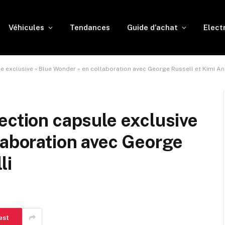
Véhicules
Tendances
Guide d’achat
Elect
e exclusive « Blue Wonder » en collaboration avec George Russell et Kimi An
ection capsule exclusive
laboration avec George
li
est