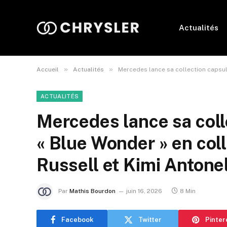
Actualités
»
»
Accueil
Actualités
Mercedes lance sa collection capsul
ACTUALITÉS
Mercedes lance sa coll
« Blue Wonder » en col
Russell et Kimi Antonel
Par
Mathis Bourdon
juin 16, 2026
8 Min
Facebook
Twitter
Pinter