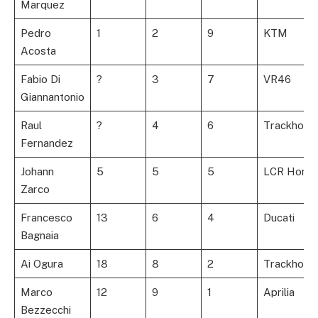
Marquez
Pedro
1
2
9
KTM
Acosta
Fabio Di
?
3
7
VR46
Giannantonio
Raul
?
4
6
Trackhous
Fernandez
Johann
5
5
5
LCR Hond
Zarco
Francesco
13
6
4
Ducati
Bagnaia
Ai Ogura
18
8
2
Trackhous
Marco
12
9
1
Aprilia
Bezzecchi