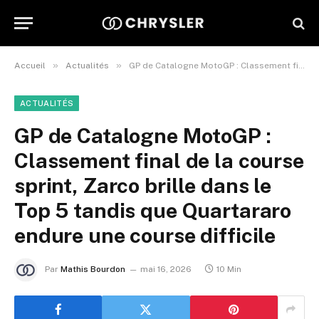
»
»
Accueil
Actualités
GP de Catalogne MotoGP : Classement final de la course sprint, Zarco brille dans le Top 5 tandis que Quartararo endure une course difficile
ACTUALITÉS
GP de Catalogne MotoGP :
Classement final de la course
sprint, Zarco brille dans le
Top 5 tandis que Quartararo
endure une course difficile
Par
Mathis Bourdon
mai 16, 2026
10 Min