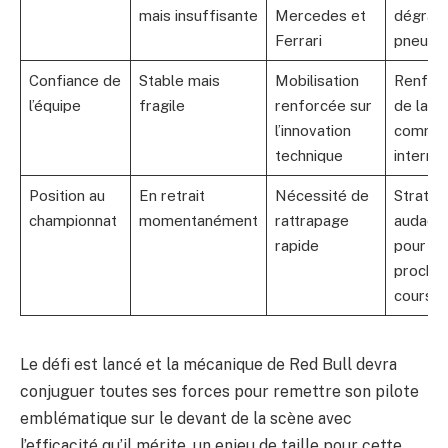
mais insuffisante
Mercedes et
dégrada
Ferrari
pneuma
Confiance de
Stable mais
Mobilisation
Renfor
l’équipe
fragile
renforcée sur
de la
l’innovation
commun
technique
interne
Position au
En retrait
Nécessité de
Stratég
championnat
momentanément
rattrapage
audaci
rapide
pour le
prochai
course
Le défi est lancé et la mécanique de Red Bull devra
conjuguer toutes ses forces pour remettre son pilote
emblématique sur le devant de la scène avec
l’efficacité qu’il mérite, un enjeu de taille pour cette