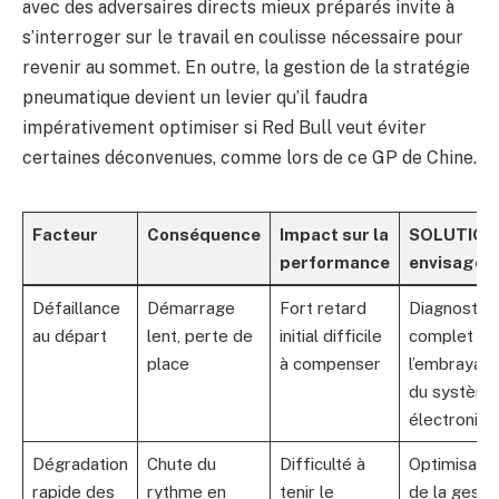
avec des adversaires directs mieux préparés invite à
s’interroger sur le travail en coulisse nécessaire pour
revenir au sommet. En outre, la gestion de la stratégie
pneumatique devient un levier qu’il faudra
impérativement optimiser si Red Bull veut éviter
certaines déconvenues, comme lors de ce GP de Chine.
Facteur
Conséquence
Impact sur la
SOLUTION
performance
envisagée
Défaillance
Démarrage
Fort retard
Diagnostic
au départ
lent, perte de
initial difficile
complet de
place
à compenser
l’embrayage
du systèm
électroniqu
Dégradation
Chute du
Difficulté à
Optimisatio
rapide des
rythme en
tenir le
de la gesti