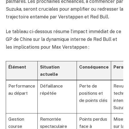
palmarès. Les prochaines échéances, à commencer par
Suzuka, seront cruciales pour amplifier ou redresser la
trajectoire entamée par Verstappen et Red Bull.
Le tableau ci-dessous résume l’impact immédiat de ce
GP de Chine sur la dynamique interne de Red Bull et
les implications pour Max Verstappen :
Élément
Situation
Conséquence
Perspe
actuelle
Performance
Défaillance
Perte de
Revue
au départ
répétée
positions et
techniq
de points clés
intensiv
Suzuka
Gestion
Remontée
Points perdus
Mise au
course
spectaculaire
face à
sur la