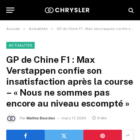
»
»
Accueil
Actualités
GP de Chine F1 : Max Verstappen confie son insatisfaction après la course – « Nous ne sommes pas encore au niveau escompté »
ACTUALITÉS
GP de Chine F1 : Max
Verstappen confie son
insatisfaction après la course
– « Nous ne sommes pas
encore au niveau escompté »
Par
Mathis Bourdon
mars 17, 2026
9 Min