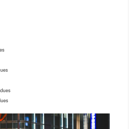
es
dues
ndues
dues