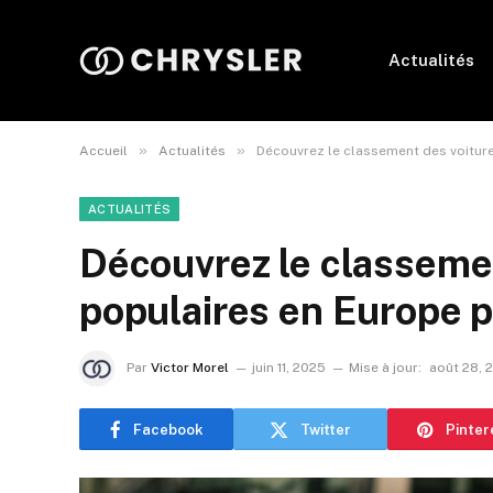
Actualités
»
»
Accueil
Actualités
Découvrez le classement des voiture
ACTUALITÉS
Découvrez le classemen
populaires en Europe p
Par
Victor Morel
juin 11, 2025
Mise à jour:
août 28, 
Facebook
Twitter
Pinter