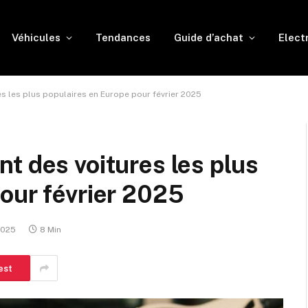
Véhicules
Tendances
Guide d’achat
Elect
s les plus populaires en Europe pour février 2025
t des voitures les plus
our février 2025
2025
8 Min
est