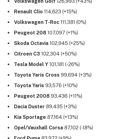
Volkswagen Golf
126,993 (+43%)
Renault Clio
114,623 (+15%)
Volkswagen T-Roc
111,381 (0%)
Peugeot 208
107,097 (+1%)
Skoda Octavia
102,945 (+25%)
Citroen C3
102,304 (+50%)
Tesla Model Y
101,181 (-26%)
Toyota Yaris Cross
99,694 (+3%)
Toyota Yaris
93,576 (+10%)
Peugeot 2008
93,436 (+11%)
Dacia Duster
89,435 (+3%)
Kia Sportage
87,164 (+13%)
Opel/Vauxhall Corsa
87,102 (-18%)
Ford Puma
83,972 (+9%)