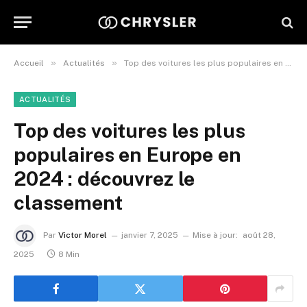
»
»
Accueil
Actualités
Top des voitures les plus populaires en Europe en 2024 : découvrez le classement
ACTUALITÉS
Top des voitures les plus
populaires en Europe en
2024 : découvrez le
classement
Par
Victor Morel
janvier 7, 2025
Mise à jour:
août 28,
2025
8 Min