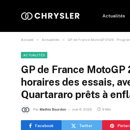
Actualités
»
»
Accueil
Actualités
GP de France MotoGP 2026 : Programm
ACTUALITÉS
GP de France MotoGP 
horaires des essais, av
Quartararo prêts à enf
Par
Mathis Bourdon
mai 8, 2026
9 Min
Facebook
Twitter
Pinter