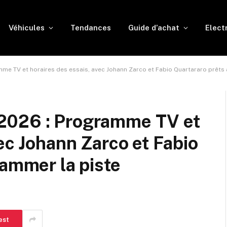
Véhicules
Tendances
Guide d’achat
Elect
e TV et horaires des essais, avec Johann Zarco et Fabio Quartararo prêts 
2026 : Programme TV et
ec Johann Zarco et Fabio
lammer la piste
est