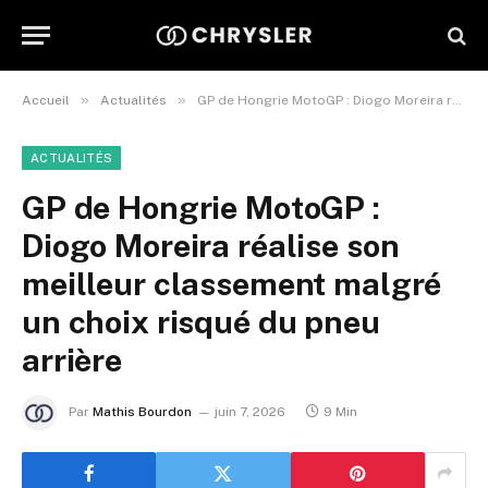
»
»
Accueil
Actualités
GP de Hongrie MotoGP : Diogo Moreira réalise son meilleur classement malgré un choix risqué du pneu arrière
ACTUALITÉS
GP de Hongrie MotoGP :
Diogo Moreira réalise son
meilleur classement malgré
un choix risqué du pneu
arrière
Par
Mathis Bourdon
juin 7, 2026
9 Min