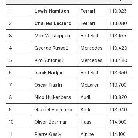
1
Lewis Hamilton
Ferrari
1:13.026
2
Charles Leclerc
Ferrari
1:13.080
3
Max Verstappen
Red Bull
1:13.155
4
George Russell
Mercedes
1:13.423
5
Kimi Antonelli
Mercedes
1:13.480
6
Isack Hadjar
Red Bull
1:13.650
7
Oscar Piastri
McLaren
1:13.700
8
Nico Hulkenberg
Audi
1:13.820
9
Gabriel Bortoleto
Audi
1:13.940
10
Oliver Bearman
Haas
1:14.000
11
Pierre Gasly
Alpine
1:14.100