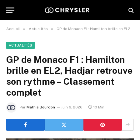
»
»
Accueil
Actualités
GP de Monaco F1 : Hamilton brille en EL2, Hadjar retrouve son rythme – Classement complet
ACTUALITÉS
GP de Monaco F1 : Hamilton
brille en EL2, Hadjar retrouve
son rythme – Classement
complet
Par
Mathis Bourdon
juin 6, 2026
10 Min