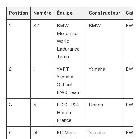
Position
Numéro
Équipe
Constructeur
Catég
1
37
BMW
BMW
EWC
Motorrad
World
Endurance
Team
2
1
YART
Yamaha
EWC
Yamaha
Official
EWC Team
3
5
F.C.C. TSR
Honda
EWC
Honda
France
6
99
Elf Marc
Yamaha
EWC