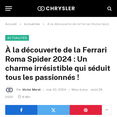
»
»
Accueil
Actualités
À la découverte de la Ferrari Roma Spider 2024 : Un charme irrésistible qui séduit tous les passionnés !
ACTUALITÉS
À la découverte de la Ferrari
Roma Spider 2024 : Un
charme irrésistible qui séduit
tous les passionnés !
Par
Victor Morel
mai 30, 2024
Mise à jour:
août 28,
2025
8 Min