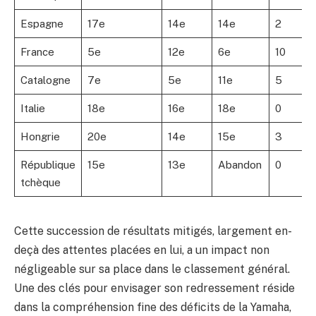
Espagne
17e
14e
14e
2
France
5e
12e
6e
10
Catalogne
7e
5e
11e
5
Italie
18e
16e
18e
0
Hongrie
20e
14e
15e
3
République
15e
13e
Abandon
0
tchèque
Cette succession de résultats mitigés, largement en-
deçà des attentes placées en lui, a un impact non
négligeable sur sa place dans le classement général.
Une des clés pour envisager son redressement réside
dans la compréhension fine des déficits de la Yamaha,