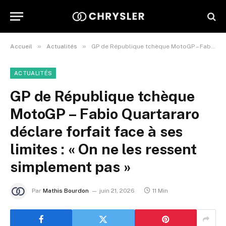
»
»
Accueil
Actualités
GP de République tchèque MotoGP – Fabio Quartararo déclare forfait face à ses limites : « On ne les ressent simplement pas »
ACTUALITÉS
GP de République tchèque
MotoGP – Fabio Quartararo
déclare forfait face à ses
limites : « On ne les ressent
simplement pas »
Par
Mathis Bourdon
juin 21, 2026
11 Min