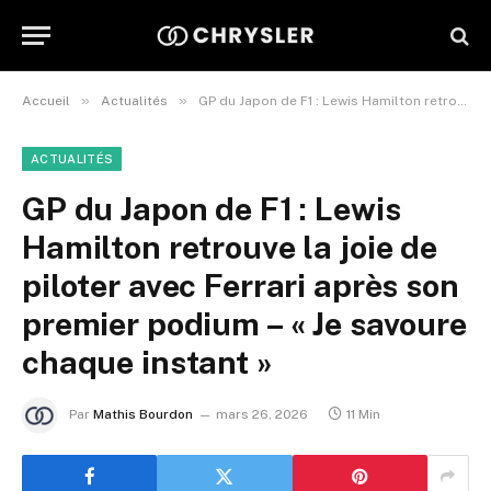
»
»
Accueil
Actualités
GP du Japon de F1 : Lewis Hamilton retrouve la joie de piloter avec Ferrari après son premier podium – « Je savoure chaque instant »
ACTUALITÉS
GP du Japon de F1 : Lewis
Hamilton retrouve la joie de
piloter avec Ferrari après son
premier podium – « Je savoure
chaque instant »
Par
Mathis Bourdon
mars 26, 2026
11 Min