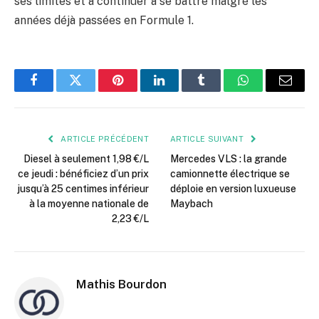
ses limites et à continuer à se battre malgré les
années déjà passées en Formule 1.
Facebook
Twitter
Pinterest
LinkedIn
Tumblr
WhatsApp
E-
mail
ARTICLE PRÉCÉDENT
ARTICLE SUIVANT
Diesel à seulement 1,98 €/L
Mercedes VLS : la grande
ce jeudi : bénéficiez d’un prix
camionnette électrique se
jusqu’à 25 centimes inférieur
déploie en version luxueuse
à la moyenne nationale de
Maybach
2,23 €/L
Mathis Bourdon