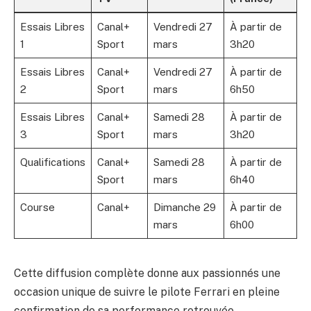
Essais Libres
Canal+
Vendredi 27
À partir de
1
Sport
mars
3h20
Essais Libres
Canal+
Vendredi 27
À partir de
2
Sport
mars
6h50
Essais Libres
Canal+
Samedi 28
À partir de
3
Sport
mars
3h20
Qualifications
Canal+
Samedi 28
À partir de
Sport
mars
6h40
Course
Canal+
Dimanche 29
À partir de
mars
6h00
Cette diffusion complète donne aux passionnés une
occasion unique de suivre le pilote Ferrari en pleine
confirmation de sa performance retrouvée,