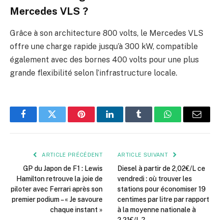
Mercedes VLS ?
Grâce à son architecture 800 volts, le Mercedes VLS
offre une charge rapide jusqu’à 300 kW, compatible
également avec des bornes 400 volts pour une plus
grande flexibilité selon l’infrastructure locale.
Facebook
Twitter
Pinterest
LinkedIn
Tumblr
WhatsApp
E-
mail
ARTICLE PRÉCÉDENT
ARTICLE SUIVANT
GP du Japon de F1 : Lewis
Diesel à partir de 2,02€/L ce
Hamilton retrouve la joie de
vendredi : où trouver les
piloter avec Ferrari après son
stations pour économiser 19
premier podium – « Je savoure
centimes par litre par rapport
chaque instant »
à la moyenne nationale à
2,21€/L ?