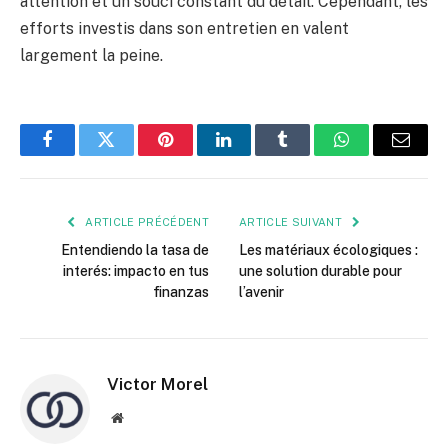
attention et un souci constant du détail. Cependant, les
efforts investis dans son entretien en valent
largement la peine.
Facebook
Twitter
Pinterest
LinkedIn
Tumblr
WhatsApp
E-
mail
ARTICLE PRÉCÉDENT
ARTICLE SUIVANT
Entendiendo la tasa de
Les matériaux écologiques :
interés: impacto en tus
une solution durable pour
finanzas
l’avenir
Victor Morel
Site
web