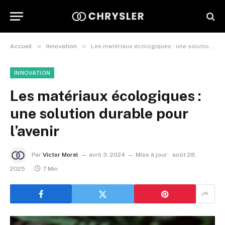
»
»
Accueil
Innovation
Les matériaux écologiques : une solution durable pour l’avenir
INNOVATION
Les matériaux écologiques :
une solution durable pour
l’avenir
Par
Victor Morel
avril 3, 2024
Mise à jour:
août 28,
2025
7 Min