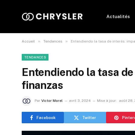
Actualités
»
»
Accueil
Tendances
Entendiendo la tasa de interés: imp
TENDANCES
Entendiendo la tasa de 
finanzas
Par
Victor Morel
avril 3, 2024
Mise à jour:
août 28,
Facebook
Twitter
Pinter