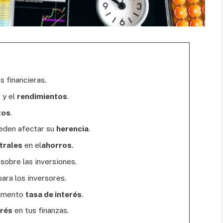
s financieras.
o
y el
rendimientos
.
tos
.
ueden afectar su
herencia
.
trales
en el
ahorros
.
sobre las inversiones.
para los inversores.
aumento
tasa de interés
.
erés
en tus finanzas.