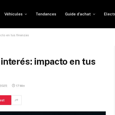
Véhicules
Tendances
Guide d’achat
Elect
acto en tus finanzas
interés: impacto en tus
 2025
17 Min
est