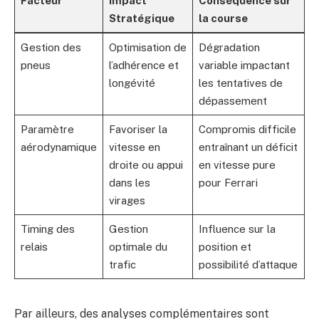
Facteur
Impact
Conséquence sur
Stratégique
la course
Gestion des
Optimisation de
Dégradation
pneus
l’adhérence et
variable impactant
longévité
les tentatives de
dépassement
Paramètre
Favoriser la
Compromis difficile
aérodynamique
vitesse en
entraînant un déficit
droite ou appui
en vitesse pure
dans les
pour Ferrari
virages
Timing des
Gestion
Influence sur la
relais
optimale du
position et
trafic
possibilité d’attaque
Par ailleurs, des analyses complémentaires sont