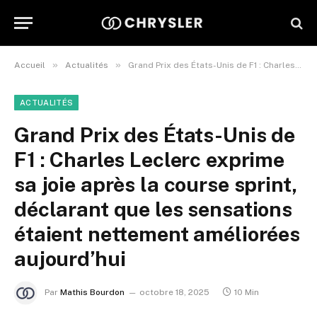
»
»
Accueil
Actualités
Grand Prix des États-Unis de F1 : Charles Leclerc exprime sa joie après la course sprint, déclarant que les sensations étaient nettement améliorées aujourd’hui
ACTUALITÉS
Grand Prix des États-Unis de
F1 : Charles Leclerc exprime
sa joie après la course sprint,
déclarant que les sensations
étaient nettement améliorées
aujourd’hui
Par
Mathis Bourdon
octobre 18, 2025
10 Min