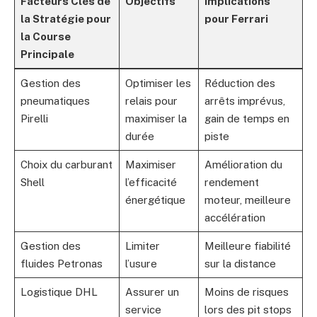
Facteurs Clés de
Objectifs
Implications
la Stratégie pour
pour Ferrari
la Course
Principale
Gestion des
Optimiser les
Réduction des
pneumatiques
relais pour
arrêts imprévus,
Pirelli
maximiser la
gain de temps en
durée
piste
Choix du carburant
Maximiser
Amélioration du
Shell
l’efficacité
rendement
énergétique
moteur, meilleure
accélération
Gestion des
Limiter
Meilleure fiabilité
fluides Petronas
l’usure
sur la distance
Logistique DHL
Assurer un
Moins de risques
service
lors des pit stops