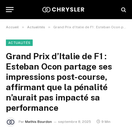
»
»
Accueil
Actualités
Grand Prix d’Italie de F1 : Esteban Ocon partage ses impressions post-course, affirmant que la pénalité n’aurait pas impacté sa performance
ACTUALITÉS
Grand Prix d’Italie de F1 :
Esteban Ocon partage ses
impressions post-course,
affirmant que la pénalité
n’aurait pas impacté sa
performance
Par
Mathis Bourdon
septembre 8, 2025
9 Min