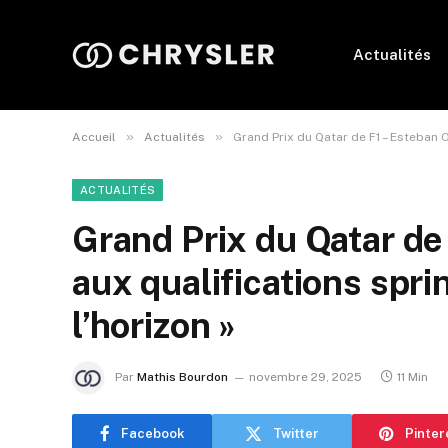
Actualités
»
»
Accueil
Actualités
Grand Prix du Qatar de F1 – Esteban O
ACTUALITÉS
Grand Prix du Qatar de
aux qualifications sprin
l’horizon »
Par
Mathis Bourdon
novembre 29, 2025
11 Min
Facebook
Twitter
Pinter