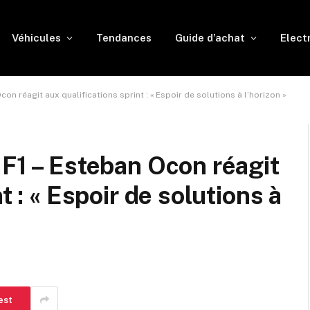
Véhicules
Tendances
Guide d’achat
Elect
con réagit aux qualifications sprint : « Espoir de solutions à l’horizon »
 F1 – Esteban Ocon réagit
t : « Espoir de solutions à
est