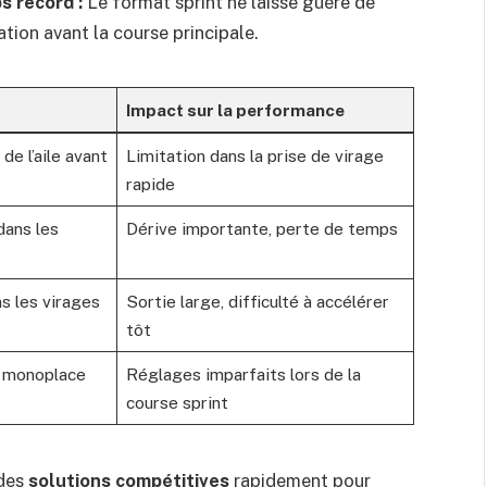
s record :
Le format sprint ne laisse guère de
tion avant la course principale.
Impact sur la performance
de l’aile avant
Limitation dans la prise de virage
rapide
dans les
Dérive importante, perte de temps
ns les virages
Sortie large, difficulté à accélérer
tôt
a monoplace
Réglages imparfaits lors de la
course sprint
 des
solutions compétitives
rapidement pour