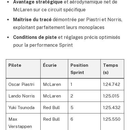
Avantage stratégique
et aérodynamique net de
McLaren sur ce circuit spécifique
Maîtrise du tracé
démontrée par Piastri et Norris,
exploitant parfaitement leurs monoplaces
Conditions de piste
et réglages précis optimisés
pour la performance Sprint
Pilote
Écurie
Position
Temps
Sprint
(s)
Oscar Piastri
McLaren
1
1:24.742
Lando Norris
McLaren
2
1:25.015
Yuki Tsunoda
Red Bull
5
1:25.432
Max
Red Bull
6
1:25.550
Verstappen