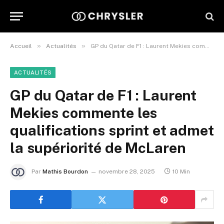
»
»
Accueil
Actualités
GP du Qatar de F1 : Laurent Mekies commente les qualifications sprint et admet la supériorité de McLaren
ACTUALITÉS
GP du Qatar de F1 : Laurent
Mekies commente les
qualifications sprint et admet
la supériorité de McLaren
Par
Mathis Bourdon
novembre 28, 2025
10 Min