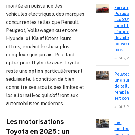
montée en puissance des
Ferrari
véhicules électriques, des marques
Purosang
: Le SUV
concurrentes telles que Renault,
sportif
Peugeot, Volkswagen ou encore
s’apprête
dévoiler 
Hyundai et Kia affûtent leurs
nouveau
offres, rendant le choix plus
look
complexe que jamais. Pourtant,
août 7, 202
opter pour l’hybride avec Toyota
reste une option particulièrement
Peugeot 4
séduisante, à condition de bien
une surpr
de taille,
connaître ses atouts, ses limites et
remplace
les alternatives qui s’offrent aux
est confir
automobilistes modernes.
août 7, 202
Les motorisations
Les
meilleure
Toyota en 2025 : un
assuranc