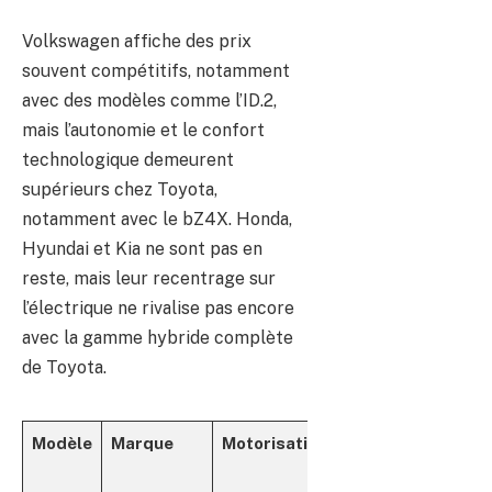
Volkswagen affiche des prix
souvent compétitifs, notamment
avec des modèles comme l’ID.2,
mais l’autonomie et le confort
technologique demeurent
supérieurs chez Toyota,
notamment avec le bZ4X. Honda,
Hyundai et Kia ne sont pas en
reste, mais leur recentrage sur
l’électrique ne rivalise pas encore
avec la gamme hybride complète
de Toyota.
Modèle
Marque
Motorisation
Prix
Autonom
estimé
Consom