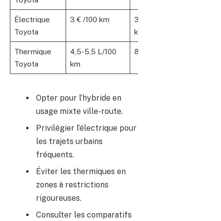
Électrique
3 € /100 km
300-500
Zéro
Toyota
km
émission
Thermique
4,5-5,5 L/100
800 km +
Modérées
Toyota
km
Opter pour l’hybride en
usage mixte ville-route.
Privilégier l’électrique pour
les trajets urbains
fréquents.
Éviter les thermiques en
zones à restrictions
rigoureuses.
Consulter les comparatifs