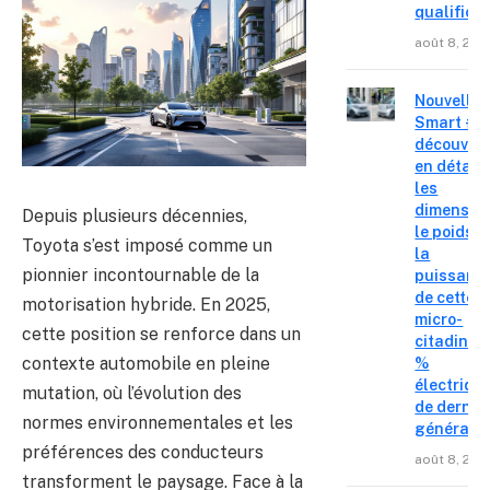
qualifica
août 8, 202
Nouvelle
Smart #2 
découvre
en détail
les
dimension
Depuis plusieurs décennies,
le poids e
Toyota s’est imposé comme un
la
pionnier incontournable de la
puissanc
de cette
motorisation hybride. En 2025,
micro-
cette position se renforce dans un
citadine 
contexte automobile en pleine
%
électriqu
mutation, où l’évolution des
de derniè
normes environnementales et les
générati
préférences des conducteurs
août 8, 202
transforment le paysage. Face à la