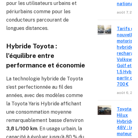
pour les utilisateurs urbains et
national
périurbains comme pour les
août 7, 202
conducteurs parcourant de
longues distances.
Tarifs de
nouvelles
motorisat
Hybride Toyota :
hybrides 
recharge
l’équilibre entre
Volkswag
performance et économie
Golf et T
1.5 Hybrid 
partir de 
La technologie hybride de Toyota
700 €
s’est perfectionnée au fil des
août 6, 202
années, avec des modèles comme
la Toyota Yaris Hybride affichant
Toyota
une consommation moyenne
Hilux
remarquablement basse d’environ
Hybride
48V : le
3,8 L/100 km
. En usage urbain, la
moteur
capacité à évoluer jusqu’à 80 % du