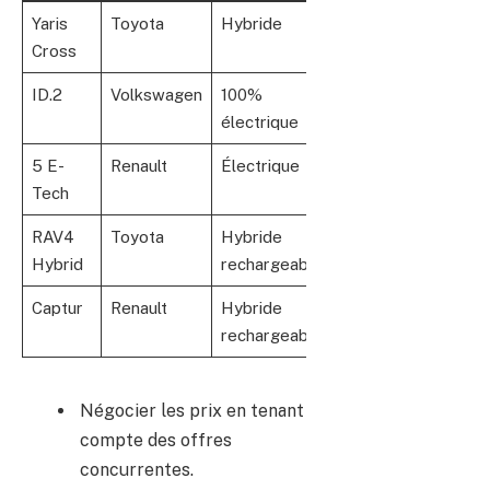
Yaris
Toyota
Hybride
27 000
800 km 
Cross
€
ID.2
Volkswagen
100%
< 25
450 km
électrique
000 €
5 E-
Renault
Électrique
25 000
300 km
Tech
€
RAV4
Toyota
Hybride
32 000
900 km 
Hybrid
rechargeable
€
Captur
Renault
Hybride
31 000
850 km
rechargeable
€
Négocier les prix en tenant
compte des offres
concurrentes.