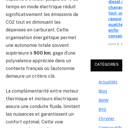
diesel qui
temps en mode électrique réduit
change
tout, un
significativement les émissions de
rapport
CO2 tout en diminuant les
qualité-p
dépenses en carburant. Cette
enfin
convainc
organisation énergétique permet
août 6, 202
une autonomie totale souvent
supérieure à
900 km
, gage d’une
polyvalence appréciée dans un
CATÉGORIES
contexte français où l’autonomie
demeure un critère clé.
Actualités
La complémentarité entre moteur
Blog
thermique et moteurs électriques
BMW
assure une conduite fluide, limitant
BYD
les nuisances et garantissant un
Chrysler
confort optimal. Cette voie
Comparatifs