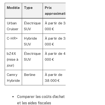
Modèle
Type
Prix
Autonomie
approximatif
Urban
Électrique
À partir de 30
350 km
Cruiser
SUV
000 €
C-HR+
Hybride
À partir de 32
850 km +
SUV
000 €
bZ4X
Électrique
À partir de 40
450 km
(mise à
SUV
000 €
jour)
Camry
Berline
À partir de
900 km +
Hybride
38 000 €
Comparer les coûts d’achat
et les aides fiscales