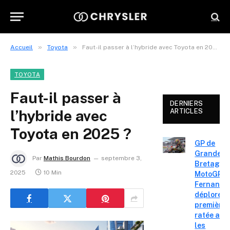
»
»
Accueil
Toyota
Faut-il passer à l’hybride avec Toyota en 2025 ?
TOYOTA
Faut-il passer à
DERNIERS
l’hybride avec
ARTICLES
Toyota en 2025 ?
GP de
Grande-
Par
Mathis Bourdon
septembre 3,
Bretagne
2025
10 Min
MotoGP : 
Fernande
déplore u
première 
ratée apr
les