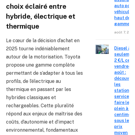
choix éclairé entre
auto pour
véhicules
hybride, électrique et
haut de
gamme
thermique
août 7, 202
Le cœur de la décision d’achat en
Diesel à
2025 tourne indéniablement
seulemen
autour de la motorisation. Toyota
2 €/L ce
propose une gamme complète
vendredi 
août :
permettant de s’adapter à tous les
découvre
profils, de l’électrique au
les
thermique en passant par les
stations-
service o
hybrides classiques et
faire le
rechargeables. Cette pluralité
plein à 19
répond aux enjeux de maîtrise des
centimes
sous le
coûts, d’autonomie et d’impact
prix
environnemental, fondamentaux
moyen