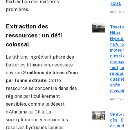
l’extraction des matières
700 €
premières.
août 6, 202
Extraction des
Toyota
Hilux
ressources : un défi
Hybride
colossal
48V : le
moteur
diesel qui
Le lithium, ingrédient phare des
change
batteries lithium-ion, nécessite
tout, un
environ
2 millions de litres d’eau
rapport
qualité-p
par tonne extraite
. Cette
enfin
ressource se concentre dans des
convainc
régions particulièrement
août 6, 202
sensibles, comme le désert
d’Atacama au Chili. La
SP95-E10
surexploitation y menace les
dès 1,85 €
ce jeudi 6
réserves hydriques locales,