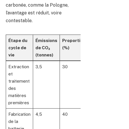
carbonée, comme la Pologne,
l’avantage est réduit, voire
contestable.
Étape du
Émissions
Proportions
cycle de
de CO₂
(%)
vie
(tonnes)
Extraction
3,5
30
et
traitement
des
matières
premières
Fabrication
4,5
40
de la
batterie