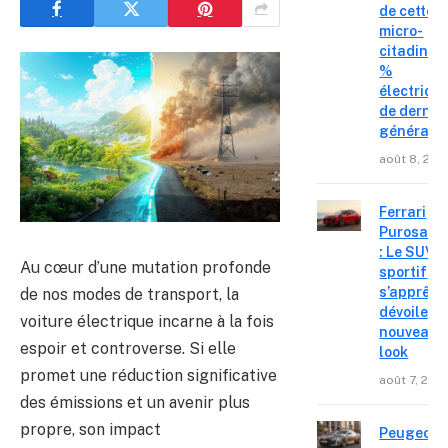
de cette
micro-
citadine 
%
électriqu
de derniè
générati
août 8, 202
Ferrari
Purosang
: Le SUV
Au cœur d’une mutation profonde
sportif
s’apprête
de nos modes de transport, la
dévoiler 
voiture électrique incarne à la fois
nouveau
espoir et controverse. Si elle
look
promet une réduction significative
août 7, 202
des émissions et un avenir plus
propre, son impact
Peugeot 4