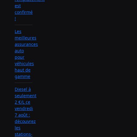
est
confirmé
!
Les
meilleures
assurances
auto
pour
véhicules
haut de
gamme
Diesel à
seulement
2 €/L ce
vendredi
7 août :
découvrez
les
stations-