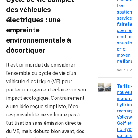
les
des véhicules
stations-
service o
électriques : une
faire le
empreinte
plein à 19
centimes
environnementale à
sous le
décortiquer
prix
moyen
national
Il est primordial de considérer
août 7, 202
l’ensemble du cycle de vie d’un
véhicule électrique (VE) pour
Tarifs de
porter un jugement éclairé sur son
nouvelles
impact écologique. Contrairement
motorisat
hybrides 
à une idée reçue simpliste, l’éco-
recharge
responsabilité ne se limite pas à
Volkswag
l’utilisation sans émission directe
Golf et T
1.5 Hybrid 
du VE, mais débute bien avant, dès
partir de 