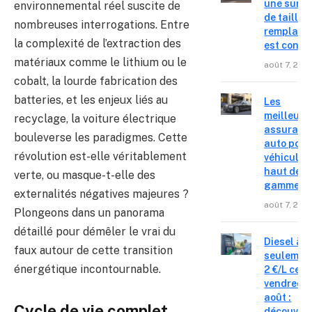
une surpr
environnemental réel suscite de
de taille,
nombreuses interrogations. Entre
remplace
la complexité de l’extraction des
est confir
matériaux comme le lithium ou le
août 7, 202
cobalt, la lourde fabrication des
batteries, et les enjeux liés au
Les
meilleure
recyclage, la voiture électrique
assuranc
bouleverse les paradigmes. Cette
auto pour
révolution est-elle véritablement
véhicules
haut de
verte, ou masque-t-elle des
gamme
externalités négatives majeures ?
août 7, 202
Plongeons dans un panorama
détaillé pour démêler le vrai du
Diesel à
faux autour de cette transition
seulemen
énergétique incontournable.
2 €/L ce
vendredi 
août :
Cycle de vie complet
découvre