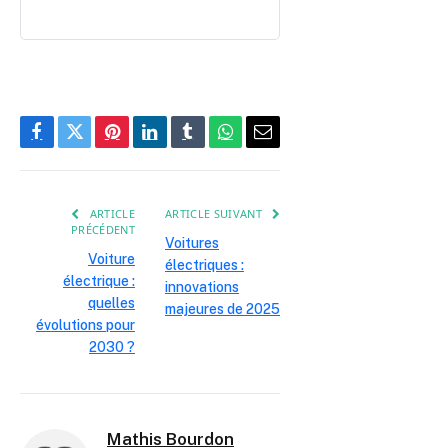
Facebook
Twitter
Pinterest
LinkedIn
Tumblr
WhatsApp
E-
mail
ARTICLE
ARTICLE SUIVANT
PRÉCÉDENT
Voitures
Voiture
électriques :
électrique :
innovations
quelles
majeures de 2025
évolutions pour
2030 ?
Mathis Bourdon