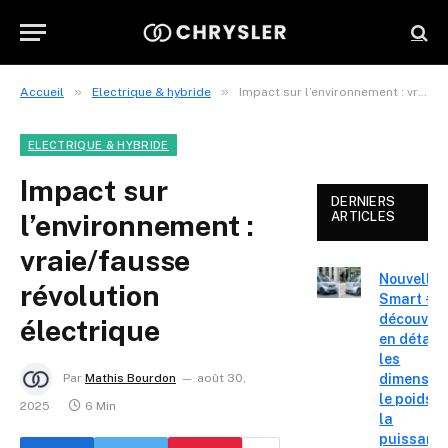
»
»
Accueil
Electrique & hybride
Impact sur l’environnement : vraie/fausse révolution électrique
ELECTRIQUE & HYBRIDE
Impact sur
DERNIERS
l’environnement :
ARTICLES
vraie/fausse
Nouvelle
révolution
Smart #2 
découvre
électrique
en détail
les
dimension
Par
Mathis Bourdon
août 30,
le poids e
2025
6 Min
la
puissanc