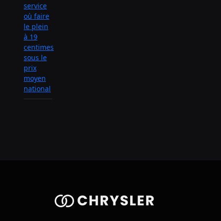
service
où faire
le plein
à 19
centimes
sous le
prix
moyen
national