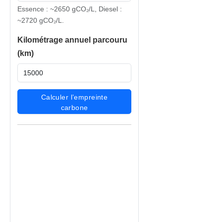
Essence : ~2650 gCO₂/L, Diesel :
~2720 gCO₂/L.
Kilométrage annuel parcouru
(km)
Calculer l’empreinte
carbone