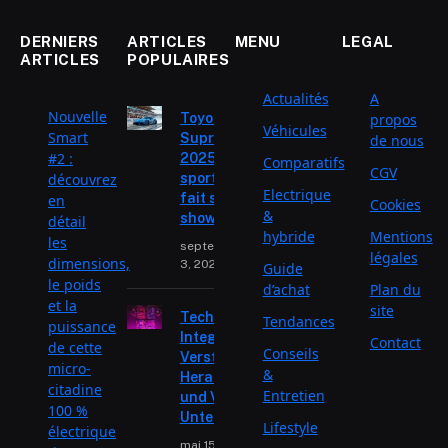
DERNIERS
ARTICLES
MENU
LEGAL
ARTICLES
POPULAIRES
Actualités
A
Nouvelle
Toyota
propos
Véhicules
Smart
Supra
de nous
#2 :
2025 : la
Comparatifs
CGV
découvrez
sportive
Electrique
fait son
en
Cookies
&
show
détail
hybride
Mentions
les
septembre
légales
dimensions,
3, 2025
Guide
le poids
d’achat
Plan du
et la
site
Technologische
Tendances
puissance
Integration:
Contact
de cette
Conseils
Verständnis der
micro-
&
Herausforderungen
citadine
Entretien
und Vorteile für
100 %
Unternehmen
Lifestyle
électrique
mai 15, 2024