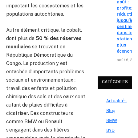
août :
impactant les écosystèmes et les
profitez d
populations autochtones.
réduction
jusqu’à 15
centimes
Autre élément critique, le cobalt,
dans les
dont plus de
50 % des réserves
stations l
plus
mondiales
se trouvent en
économiq
République Démocratique du
août 6, 202
Congo. La production y est
entachée d’importants problèmes
sociaux et environnementaux :
CATÉGORIES
travail des enfants et pollution
chimique des sols et des eaux sont
Actualités
autant de plaies difficiles à
Blog
cicatriser. Des constructeurs
BMW
comme BMW ou Renault
s’engagent dans des filières
BYD