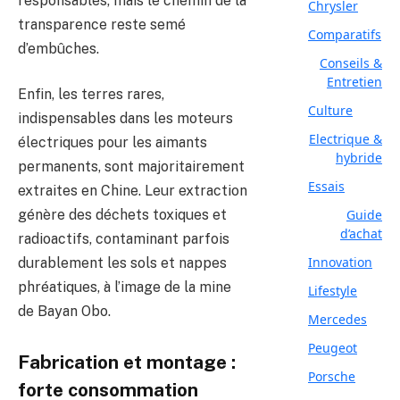
responsables, mais le chemin de la
Chrysler
transparence reste semé
Comparatifs
d’embûches.
Conseils &
Entretien
Enfin, les terres rares,
Culture
indispensables dans les moteurs
Electrique &
électriques pour les aimants
hybride
permanents, sont majoritairement
Essais
extraites en Chine. Leur extraction
Guide
génère des déchets toxiques et
d’achat
radioactifs, contaminant parfois
Innovation
durablement les sols et nappes
phréatiques, à l’image de la mine
Lifestyle
de Bayan Obo.
Mercedes
Peugeot
Fabrication et montage :
Porsche
forte consommation