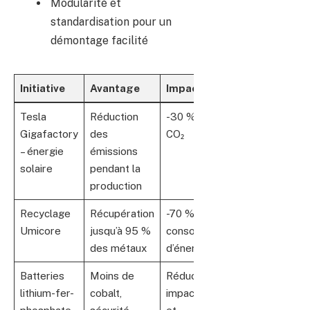
Modularité et
standardisation pour un
démontage facilité
Initiative
Avantage
Impact estimé
Tesla
Réduction
-30 % d’émissions
Gigafactory
des
CO₂
– énergie
émissions
solaire
pendant la
production
Recyclage
Récupération
-70 %
Umicore
jusqu’à 95 %
consommation
des métaux
d’énergie
Batteries
Moins de
Réduction des
lithium-fer-
cobalt,
impacts sociaux