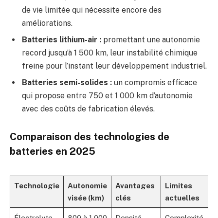
de vie limitée qui nécessite encore des
améliorations.
Batteries lithium-air :
promettant une autonomie
record jusqu’à 1 500 km, leur instabilité chimique
freine pour l’instant leur développement industriel.
Batteries semi-solides :
un compromis efficace
qui propose entre 750 et 1 000 km d’autonomie
avec des coûts de fabrication élevés.
Comparaison des technologies de
batteries en 2025
Technologie
Autonomie
Avantages
Limites
D
visée (km)
clés
actuelles
e
Électrolyte
800 à 1 000
Densité
Complexité
P