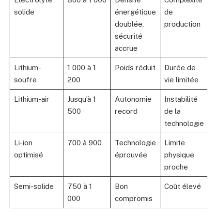
solide
énergétique
de
2
doublée,
production
sécurité
accrue
Lithium-
1 000 à 1
Poids réduit
Durée de
P
soufre
200
vie limitée
a
Lithium-air
Jusqu’à 1
Autonomie
Instabilité
P
500
record
de la
r
technologie
Li-ion
700 à 900
Technologie
Limite
M
optimisé
éprouvée
physique
proche
Semi-solide
750 à 1
Bon
Coût élevé
C
000
compromis
p