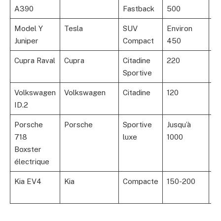
A390
Fastback
500
c
Model Y
Tesla
SUV
Environ
À 
Juniper
Compact
450
5
Cupra Raval
Cupra
Citadine
220
~
Sportive
Volkswagen
Volkswagen
Citadine
120
< 
ID.2
Porsche
Porsche
Sportive
Jusqu’à
Su
718
luxe
1000
10
Boxster
électrique
Kia EV4
Kia
Compacte
150-200
En
0