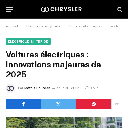
»
»
Accueil
Electrique & hybride
Voitures électriques : innovations majeures de 2025
ELECTRIQUE & HYBRIDE
Voitures électriques :
innovations majeures de
2025
Par
Mathis Bourdon
août 30, 2025
9 Min