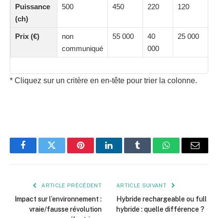
Puissance
500
450
220
120
(ch)
Prix (€)
non
55 000
40
25 000
communiqué
000
* Cliquez sur un critère en en-tête pour trier la colonne.
Facebook
Twitter
Pinterest
LinkedIn
Tumblr
WhatsApp
E-
mail
ARTICLE PRÉCÉDENT
ARTICLE SUIVANT
Impact sur l’environnement :
Hybride rechargeable ou full
vraie/fausse révolution
hybride : quelle différence ?