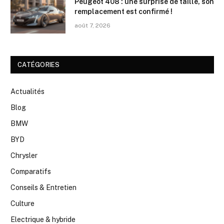
Peugeot 408 : une surprise de taille, son
remplacement est confirmé !
août 7, 2026
CATÉGORIES
Actualités
Blog
BMW
BYD
Chrysler
Comparatifs
Conseils & Entretien
Culture
Electrique & hybride