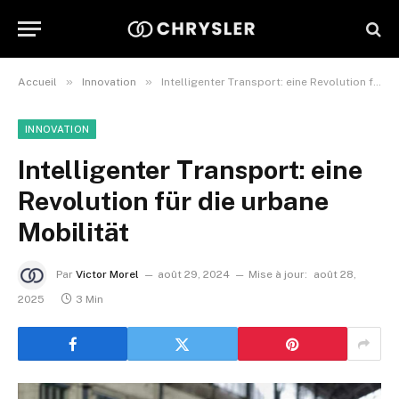
»
»
Accueil
Innovation
Intelligenter Transport: eine Revolution für die urbane Mobilität
INNOVATION
Intelligenter Transport: eine
Revolution für die urbane
Mobilität
Par
Victor Morel
août 29, 2024
Mise à jour:
août 28,
2025
3 Min