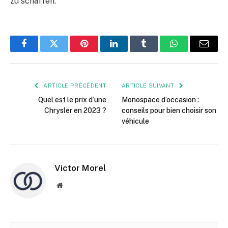
zu schaffen.
Facebook
Twitter
Pinterest
LinkedIn
Tumblr
WhatsApp
E-
mail
ARTICLE PRÉCÉDENT
ARTICLE SUIVANT
Quel est le prix d’une
Monospace d’occasion :
Chrysler en 2023 ?
conseils pour bien choisir son
véhicule
Victor Morel
Site
web