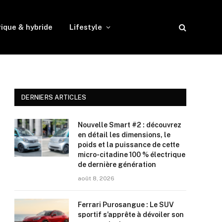
rique & hybride
Lifestyle
DERNIERS ARTICLES
Nouvelle Smart #2 : découvrez
en détail les dimensions, le
poids et la puissance de cette
micro-citadine 100 % électrique
de dernière génération
août 8, 2026
Ferrari Purosangue : Le SUV
sportif s’apprête à dévoiler son