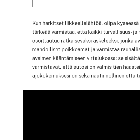
Kun harkitset liikkeellelähtöä, olipa kyseess
tärkeää varmistaa, että kaikki turvallisuus- j
osoittautuu ratkaisevaksi askeleeksi, jonka av
mahdolliset poikkeamat ja varmistaa rauhallis
avaimen kääntämiseen virtalukossa; se sisältä
varmistavat, että autosi on valmis tien haastei
ajokokemuksesi on sekä nautinnollinen että tu