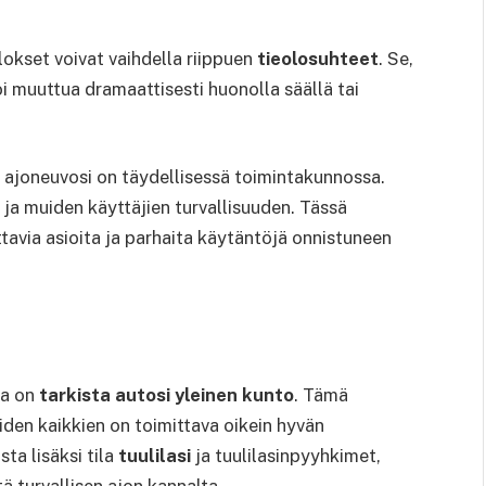
lokset voivat vaihdella riippuen
tieolosuhteet
. Se,
voi muuttua dramaattisesti huonolla säällä tai
ä ajoneuvosi on täydellisessä toimintakunnossa.
 ja muiden käyttäjien turvallisuuden. Tässä
ttavia asioita ja parhaita käytäntöjä onnistuneen
ta on
tarkista autosi yleinen kunto
. Tämä
oiden kaikkien on toimittava oikein hyvän
ta lisäksi tila
tuulilasi
ja tuulilasinpyyhkimet,