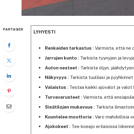
PARTAGER
LYHYESTI
Renkaiden tarkastus
: Varmista, että ne 
Jarrujen kunto
: Tarkista tyynyjen ja levy
Auton nesteet
: Tarkista öljyn, jäähdytys
Näkyvyys
: Tarkista tuulilasi ja pyyhkimet
Valaistus
: Testaa kaikki ajovalot ja valo
Turvavarusteet
: Varmista, että ensiapula
Sisätilojen mukavuus
: Tarkista ilmastoin
Kuuntelee moottoria
: Varo mahdollisia o
Ajokokeet
: Tee koeajo erilaisissa liikenn