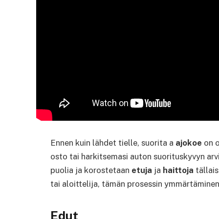
Ennen kuin lähdet tielle, suorita a
ajokoe
on o
osto tai harkitsemasi auton suorituskyvyn arvi
puolia ja korostetaan
etuja
ja
haittoja
tällai
tai aloittelija, tämän prosessin ymmärtäminen
Edut