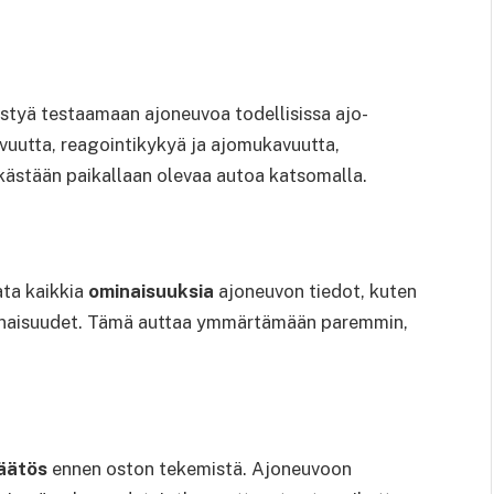
styä testaamaan ajoneuvoa todellisissa ajo-
vuutta, reagointikykyä ja ajomukavuutta,
 pelkästään paikallaan olevaa autoa katsomalla.
ata kaikkia
ominaisuuksia
ajoneuvon tiedot, kuten
ominaisuudet. Tämä auttaa ymmärtämään paremmin,
päätös
ennen oston tekemistä. Ajoneuvoon