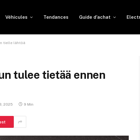
Véhicules
Tendances
Guide d’achat
Elect
n tielle lähtöä
nun tulee tietää ennen
8, 2025
9 Min
est