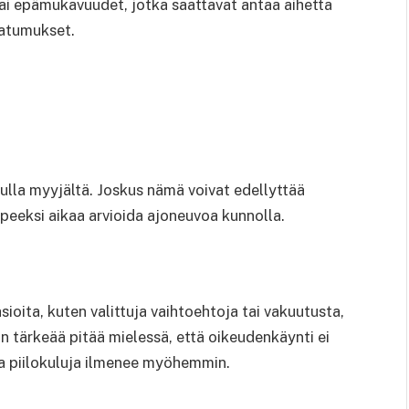
tai epämukavuudet, jotka saattavat antaa aihetta
katumukset.
tulla myyjältä. Joskus nämä voivat edellyttää
peeksi aikaa arvioida ajoneuvoa kunnolla.
asioita, kuten valittuja vaihtoehtoja tai vakuutusta,
on tärkeää pitää mielessä, että oikeudenkäynti ei
ta piilokuluja ilmenee myöhemmin.