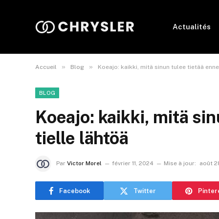
Actualités
»
»
Accueil
Blog
Koeajo: kaikki, mitä sinun tulee tietää enne
BLOG
Koeajo: kaikki, mitä si
tielle lähtöä
Par
Victor Morel
février 11, 2024
Mise à jour:
août 2
Facebook
Twitter
Pinter