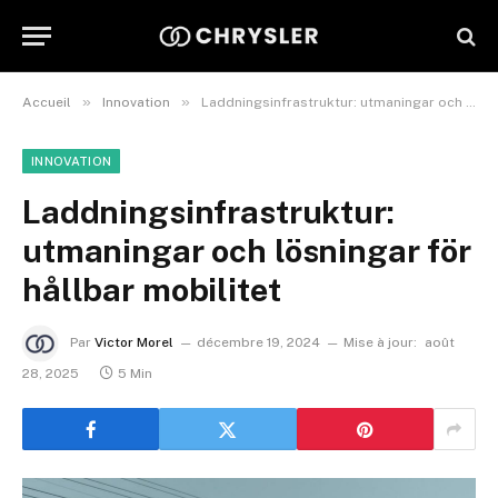
»
»
Accueil
Innovation
Laddningsinfrastruktur: utmaningar och lösningar för hållbar mobilitet
INNOVATION
Laddningsinfrastruktur:
utmaningar och lösningar för
hållbar mobilitet
Par
Victor Morel
décembre 19, 2024
Mise à jour:
août
28, 2025
5 Min