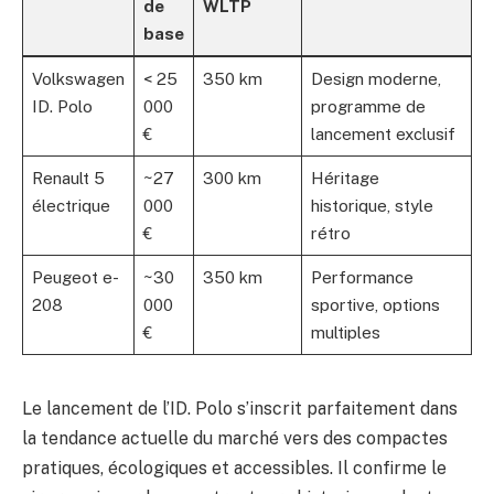
de
WLTP
base
Volkswagen
< 25
350 km
Design moderne,
ID. Polo
000
programme de
€
lancement exclusif
Renault 5
~27
300 km
Héritage
électrique
000
historique, style
€
rétro
Peugeot e-
~30
350 km
Performance
208
000
sportive, options
€
multiples
Le lancement de l’ID. Polo s’inscrit parfaitement dans
la tendance actuelle du marché vers des compactes
pratiques, écologiques et accessibles. Il confirme le