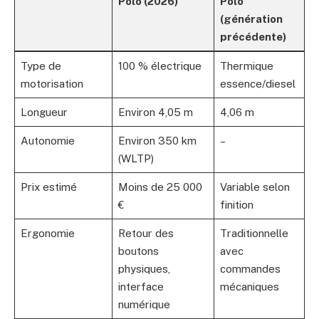
Polo (2026)
Polo
(génération
précédente)
Type de
100 % électrique
Thermique
motorisation
essence/diesel
Longueur
Environ 4,05 m
4,06 m
Autonomie
Environ 350 km
–
(WLTP)
Prix estimé
Moins de 25 000
Variable selon
€
finition
Ergonomie
Retour des
Traditionnelle
boutons
avec
physiques,
commandes
interface
mécaniques
numérique