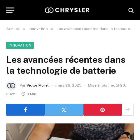
»
»
Accueil
Innovation
Les avancées récentes dans la technologie de batterie
INNOVATION
Les avancées récentes dans
la technologie de batterie
Par
Victor Morel
mars 26, 2025
Mise à jour:
août 28,
2025
8 Min