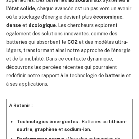
supérieures. Des batteries
au sodium
aux systèmes
à
l’état solide
, chaque avancée est un pas vers un avenir
où le stockage d’énergie devient plus
économique
,
dense
et
écologique
. Les chercheurs explorent
également des solutions innovantes, comme des
batteries qui absorbent le
CO2
et des modèles ultra-
légers, transformant ainsi notre approche de l’énergie
et de la mobilité. Dans ce contexte dynamique,
découvrons les percées récentes qui pourraient
redéfinir notre rapport à la technologie de
batterie
et
à ses applications.
A Retenir :
Technologies émergentes
: Batteries au
lithium-
soufre
,
graphène
et
sodium-ion
.
Performance accrue
: Vers des autonomies de