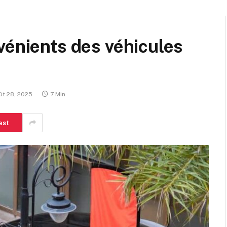
vénients des véhicules
ût 28, 2025
7 Min
est