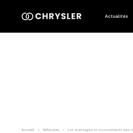
Actualités
»
»
Accueil
Véhicules
Les avantages et inconvénients des v