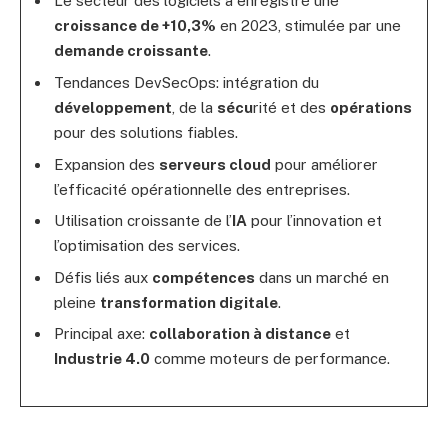
Le secteur des logiciels a enregistré une
croissance de +10,3%
en 2023, stimulée par une
demande croissante
.
Tendances DevSecOps: intégration du
développement
, de la
sécu
rité et des
opérations
pour des solutions fiables.
Expansion des
serveurs cloud
pour améliorer
l’efficacité opérationnelle des entreprises.
Utilisation croissante de l’
IA
pour l’innovation et
l’optimisation des services.
Défis liés aux
compétences
dans un marché en
pleine
transformation digitale
.
Principal axe:
collaboration à distance
et
Industrie 4.0
comme moteurs de performance.