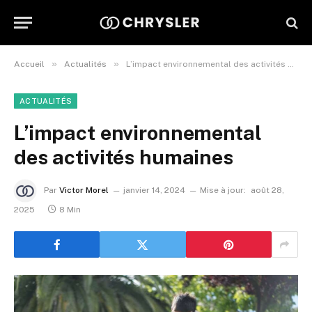
»
»
Accueil
Actualités
L’impact environnemental des activités humaines
ACTUALITÉS
L’impact environnemental
des activités humaines
Par
Victor Morel
janvier 14, 2024
Mise à jour:
août 28,
2025
8 Min