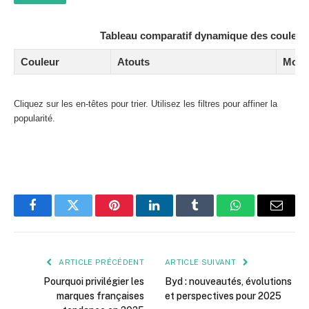
Tableau comparatif dynamique des couleurs
Couleur
Atouts
Modè
Cliquez sur les en-têtes pour trier. Utilisez les filtres pour affiner la
popularité.
Facebook
Twitter
Pinterest
LinkedIn
Tumblr
WhatsApp
E-
mail
ARTICLE PRÉCÉDENT
ARTICLE SUIVANT
Pourquoi privilégier les
Byd : nouveautés, évolutions
marques françaises
et perspectives pour 2025