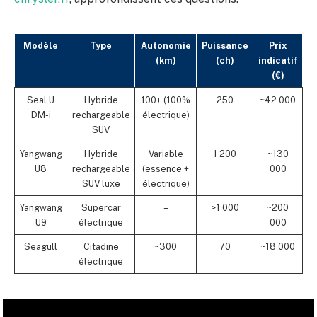
Modèle
Type
Autonomie
Puissance
Prix
(km)
(ch)
indicatif
(€)
Seal U
Hybride
100+ (100%
250
~42 000
DM-i
rechargeable
électrique)
SUV
Yangwang
Hybride
Variable
1 200
~130
U8
rechargeable
(essence +
000
SUV luxe
électrique)
Yangwang
Supercar
–
>1 000
~200
U9
électrique
000
Seagull
Citadine
~300
70
~18 000
électrique