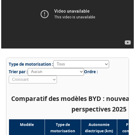
Type de motorisation :
Trier par :
Ordre :
Comparatif des modèles BYD : nouveauté
perspectives 2025
Modèle
Type de
Autonomie
Puis
motorisation
électrique (km)
combin