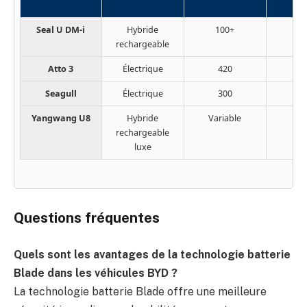
Seal U DM-i
Hybride
100+
2
rechargeable
Atto 3
Électrique
420
1
Seagull
Électrique
300
Yangwang U8
Hybride
Variable
1 
rechargeable
luxe
Questions fréquentes
Quels sont les avantages de la technologie batterie
Blade dans les véhicules BYD ?
La technologie batterie Blade offre une meilleure