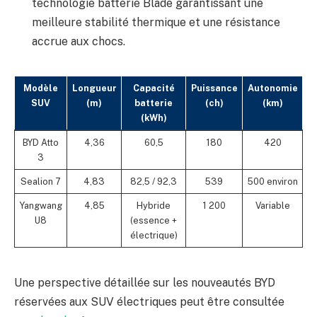
technologie batterie Blade garantissant une
meilleure stabilité thermique et une résistance
accrue aux chocs.
Modèle
Longueur
Capacité
Puissance
Autonomie
SUV
(m)
batterie
(ch)
(km)
(kWh)
BYD Atto
4,36
60,5
180
420
3
Sealion 7
4,83
82,5 / 92,3
539
500 environ
Yangwang
4,85
Hybride
1 200
Variable
U8
(essence +
électrique)
Une perspective détaillée sur les nouveautés BYD
réservées aux SUV électriques peut être consultée