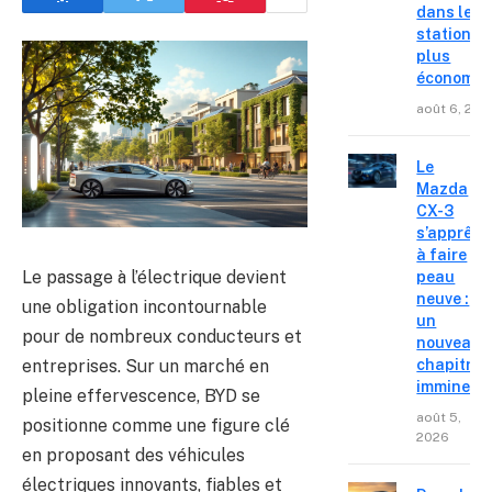
dans les
stations l
plus
économiq
août 6, 202
Le
Mazda
CX-3
s’apprête
à faire
Le passage à l’électrique devient
peau
neuve :
une obligation incontournable
un
pour de nombreux conducteurs et
nouveau
entreprises. Sur un marché en
chapitre
imminent
pleine effervescence, BYD se
août 5,
positionne comme une figure clé
2026
en proposant des véhicules
électriques innovants, fiables et