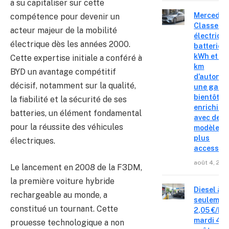
a su capitaliser sur cette
Mercedes
compétence pour devenir un
Classe C
acteur majeur de la mobilité
électrique
électrique dès les années 2000.
batterie 
kWh et 8
Cette expertise initiale a conféré à
km
BYD un avantage compétitif
d’autonom
décisif, notamment sur la qualité,
une gam
bientôt
la fiabilité et la sécurité de ses
enrichie
batteries, un élément fondamental
avec des
pour la réussite des véhicules
modèles
plus
électriques.
accessibl
août 4, 202
Le lancement en 2008 de la F3DM,
la première voiture hybride
Diesel à
rechargeable au monde, a
seulemen
constitué un tournant. Cette
2,05 €/L c
mardi 4
prouesse technologique a non