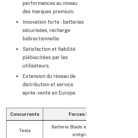
performances au niveau
des marques premium.
Innovation forte : batteries
sécurisées, recharge
bidirectionnelle.
Satisfaction et fiabilité
plébiscitées par les
utilisateurs.
Extension du réseau de
distribution et service
après-vente en Europe.
Concurrents
Forces BYD
Ava
Batterie Blade et production
Sé
Tesla
intégrée