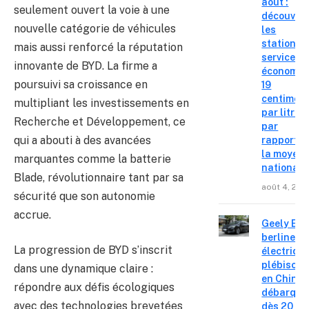
août :
seulement ouvert la voie à une
découvre
nouvelle catégorie de véhicules
les
stations-
mais aussi renforcé la réputation
service o
innovante de BYD. La firme a
économis
poursuivi sa croissance en
19
centimes
multipliant les investissements en
par litre
Recherche et Développement, ce
par
qui a abouti à des avancées
rapport à
la moyen
marquantes comme la batterie
nationale
Blade, révolutionnaire tant par sa
août 4, 202
sécurité que son autonomie
accrue.
Geely E2 :
berline
La progression de BYD s’inscrit
électriqu
plébiscit
dans une dynamique claire :
en Chine
répondre aux défis écologiques
débarque
avec des technologies brevetées
dès 20 99