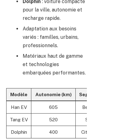
Dolphin
: voiture compacte
pour la ville, autonomie et
recharge rapide.
Adaptation aux besoins
variés : familles, urbains,
professionnels.
Matériaux haut de gamme
et technologies
embarquées performantes.
Modèle
Autonomie (km)
Segment
Caractéri
Han EV
605
Berline
Perfo
Tang EV
520
SUV
Polyvale
Dolphin
400
Citadine
Praticité urb