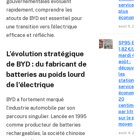
gouvernementales évoluent
service le
rapidement, comprendre les
plus
économiq
atouts de BYD est essentiel pour
une transition vers l’électrique
août 5, 202
efficace et réfléchie.
SP95-E10
1,82 €/L c
L’évolution stratégique
mardi 4
août :
de BYD : du fabricant de
découvre
batteries au poids lourd
les
stations-
de l’électrique
service o
économis
20
BYD a fortement marqué
centimes
l’industrie automobile par son
par litre
parcours singulier. Lancée en 1995
sur le pri
moyen
comme producteur de batteries
rechargeables, la société chinoise
août 4, 202