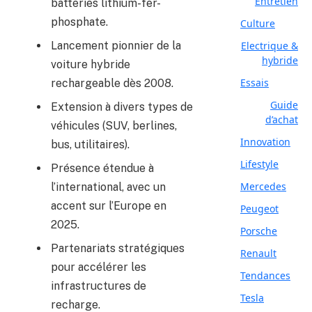
Entretien
batteries lithium-fer-
phosphate.
Culture
Lancement pionnier de la
Electrique &
hybride
voiture hybride
Essais
rechargeable dès 2008.
Guide
Extension à divers types de
d’achat
véhicules (SUV, berlines,
Innovation
bus, utilitaires).
Lifestyle
Présence étendue à
Mercedes
l’international, avec un
accent sur l’Europe en
Peugeot
2025.
Porsche
Partenariats stratégiques
Renault
pour accélérer les
Tendances
infrastructures de
Tesla
recharge.