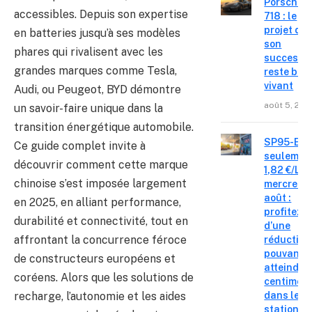
Porsche
accessibles. Depuis son expertise
718 : le
projet de
en batteries jusqu’à ses modèles
son
phares qui rivalisent avec les
successe
grandes marques comme Tesla,
reste bie
vivant
Audi, ou Peugeot, BYD démontre
août 5, 202
un savoir-faire unique dans la
transition énergétique automobile.
SP95-E10
Ce guide complet invite à
seulemen
découvrir comment cette marque
1,82 €/L c
chinoise s’est imposée largement
mercredi 
août :
en 2025, en alliant performance,
profitez
durabilité et connectivité, tout en
d’une
affrontant la concurrence féroce
réduction
pouvant
de constructeurs européens et
atteindre 
coréens. Alors que les solutions de
centimes
recharge, l’autonomie et les aides
dans les
stations-