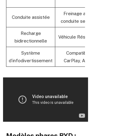
Freinage automatique,
Conduite assistée
Sécu
conduite semi-autonome
Recharge
Véhicule Réseau électrique
bidirectionnelle
cons
Système
Compatibilité Apple
Expér
d’infodivertissement
CarPlay, Android Auto
Modèles phares BYD :