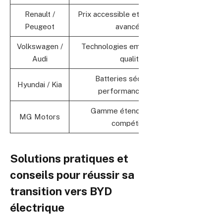
Renault /
Prix accessible et technologies
Ada
Peugeot
avancées
Volkswagen /
Technologies embarquées et
Po
Audi
qualité
Batteries sécurisées,
Hyundai / Kia
Innov
performance fiable
Gamme étendue et prix
MG Motors
Diver
compétitifs
Solutions pratiques et
conseils pour réussir sa
transition vers BYD
électrique