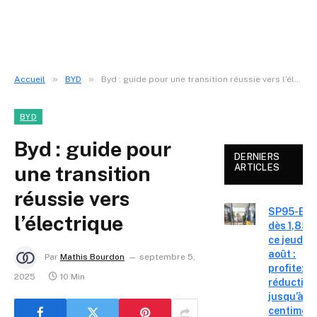
»
»
Accueil
BYD
Byd : guide pour une transition réussie vers l’électrique
BYD
Byd : guide pour
DERNIERS
une transition
ARTICLES
réussie vers
SP95-E10
l’électrique
dès 1,85 €
ce jeudi 6
août :
Par
Mathis Bourdon
septembre 5,
profitez d
2025
10 Min
réduction
jusqu’à 15
centimes