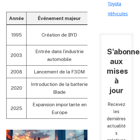
Toyota
Véhicules
Année
Événement majeur
I
Spécialisation i
1995
Création de BYD
recha
S'abonne
Entrée dans l’industrie
Développement de vé
2003
automobile
hy
aux
mises
2008
Lancement de la F3DM
Première hybride 
à
Introduction de la batterie
2020
Sécurité et aut
jour
Blade
Recevez
Expansion importante en
Rivalisation avec 
2025
les
Europe
T
dernières
actualité
s