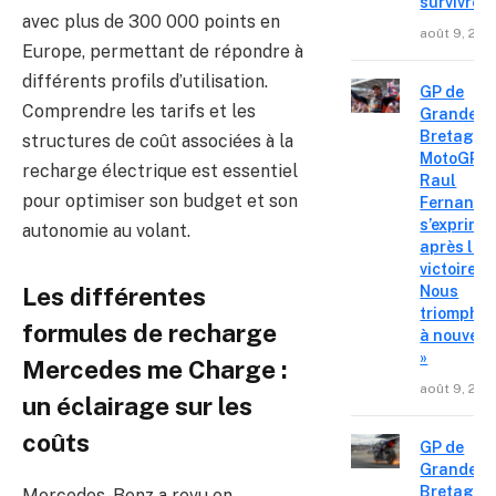
survivre »
avec plus de 300 000 points en
août 9, 202
Europe, permettant de répondre à
différents profils d’utilisation.
GP de
Comprendre les tarifs et les
Grande-
Bretagne
structures de coût associées à la
MotoGP :
recharge électrique est essentiel
Raul
pour optimiser son budget et son
Fernande
s’exprime
autonomie au volant.
après la
victoire «
Nous
Les différentes
triompho
formules de recharge
à nouvea
»
Mercedes me Charge :
août 9, 202
un éclairage sur les
coûts
GP de
Grande-
Bretagne
Mercedes-Benz a revu en