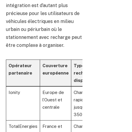
intégration est d’autant plus
précieuse pour les utilisateurs de
véhicules électriques en milieu
urbain ou périurbain où le
stationnement avec recharge peut
être complexe à organiser.
Opérateur
Couverture
Type de
Tarification
partenaire
européenne
recharge
standard
disponible
approximativ
Ionity
Europe de
Charge
0,79 €/kWh
l’Ouest et
rapide
(hors
centrale
jusqu’à
abonnement)
350 kW
TotalEnergies
France et
Charge AC
Variable, env.