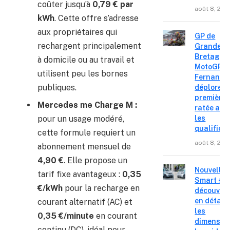
coûter jusqu’à
0,79 € par
août 8, 202
kWh
. Cette offre s’adresse
aux propriétaires qui
GP de
rechargent principalement
Grande-
Bretagne
à domicile ou au travail et
MotoGP : 
utilisent peu les bornes
Fernande
publiques.
déplore u
première 
Mercedes me Charge M :
ratée apr
pour un usage modéré,
les
qualifica
cette formule requiert un
août 8, 202
abonnement mensuel de
4,90 €
. Elle propose un
Nouvelle
tarif fixe avantageux :
0,35
Smart #2 
€/kWh
pour la recharge en
découvre
en détail
courant alternatif (AC) et
les
0,35 €/minute
en courant
dimension
continu (DC), idéal pour