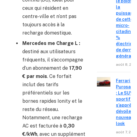
le poids e
la
ceux qui résident en
puissanc
centre-ville et n’ont pas
de cette
toujours accès à la
micro-
citadine 
recharge domestique.
%
Mercedes me Charge L :
électriqu
de derniè
destiné aux utilisateurs
générati
fréquents, il s’accompagne
août 8, 202
d’un abonnement de
17,90
€ par mois
. Ce forfait
Ferrari
inclut des tarifs
Purosang
préférentiels sur les
: Le SUV
sportif
bornes rapides Ionity et le
s’apprête
reste du réseau.
dévoiler 
Notamment, une recharge
nouveau
look
AC est facturée à
0,30
août 7, 202
€/kWh
, avec un supplément