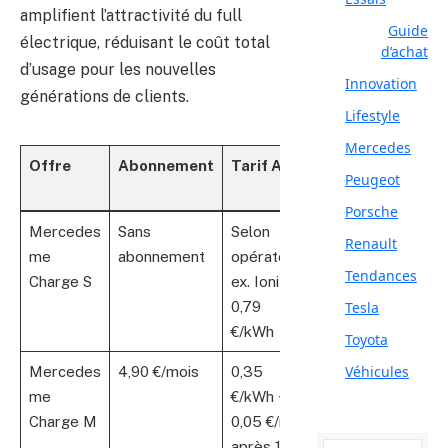
amplifient l’attractivité du full
Guide
électrique, réduisant le coût total
d’achat
d’usage pour les nouvelles
Innovation
générations de clients.
Lifestyle
Mercedes
Offre
Abonnement
Tarif AC
Tarif DC
Publi
Peugeot
(Ionity)
cible
Porsche
Mercedes
Sans
Selon
Selon
Usag
Renault
me
abonnement
opérateur,
opérateur
occas
Tendances
Charge S
ex. Ionity :
0,79
Tesla
€/kWh
Toyota
Véhicules
Mercedes
4,90 €/mois
0,35
0,35
Usag
me
€/kWh +
€/min
modér
Charge M
0,05 €/min
urbai
après 180