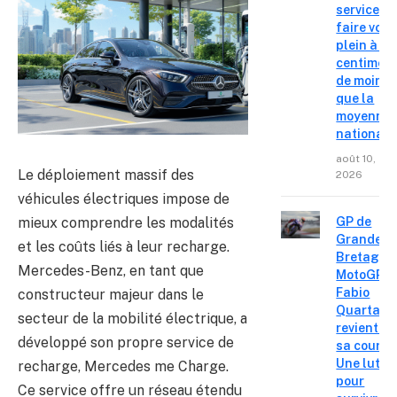
service o
faire votr
plein à 14
centimes
de moins
que la
moyenne
nationale
août 10,
Le déploiement massif des
2026
véhicules électriques impose de
mieux comprendre les modalités
GP de
Grande-
et les coûts liés à leur recharge.
Bretagne
Mercedes-Benz, en tant que
MotoGP :
Fabio
constructeur majeur dans le
Quartara
secteur de la mobilité électrique, a
revient su
développé son propre service de
sa course
Une lutte
recharge, Mercedes me Charge.
pour
Ce service offre un réseau étendu