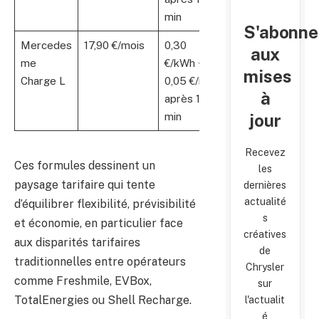
min
S'abonne
Mercedes
17,90 €/mois
0,30
0,30
Usag
aux
me
€/kWh +
€/min
fréqu
mises
Charge L
0,05 €/min
grand
à
après 180
trajet
min
jour
Recevez
Ces formules dessinent un
les
paysage tarifaire qui tente
dernières
actualité
d’équilibrer flexibilité, prévisibilité
s
et économie, en particulier face
créatives
aux disparités tarifaires
de
traditionnelles entre opérateurs
Chrysler
comme Freshmile, EVBox,
sur
TotalEnergies ou Shell Recharge.
l'actualit
é