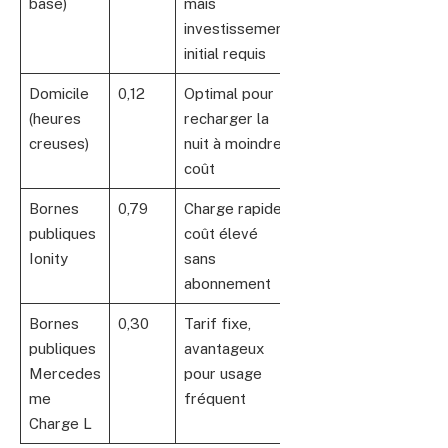
base)
mais
investissement
initial requis
Domicile
0,12
Optimal pour
(heures
recharger la
creuses)
nuit à moindre
coût
Bornes
0,79
Charge rapide,
publiques
coût élevé
Ionity
sans
abonnement
Bornes
0,30
Tarif fixe,
publiques
avantageux
Mercedes
pour usage
me
fréquent
Charge L