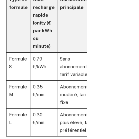
formule
recharge
principale
rapide
Ionity (€
par kWh
ou
minute)
Formule
0,79
Sans
S
€/kWh
abonnement,
tarif variable
Formule
0,35
Abonnement
M
€/min
modéré, tarif
fixe
Formule
0,30
Abonnement
L
€/min
plus élevé, tarif
préférentiel