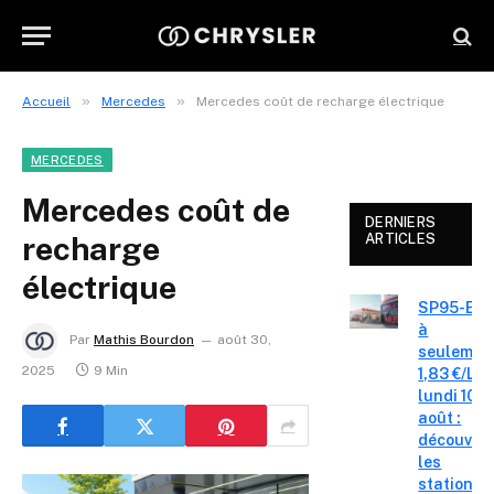
»
»
Accueil
Mercedes
Mercedes coût de recharge électrique
MERCEDES
Mercedes coût de
DERNIERS
recharge
ARTICLES
électrique
SP95-E10
à
Par
Mathis Bourdon
août 30,
seulemen
2025
9 Min
1,83 €/L c
lundi 10
août :
découvre
les
stations-