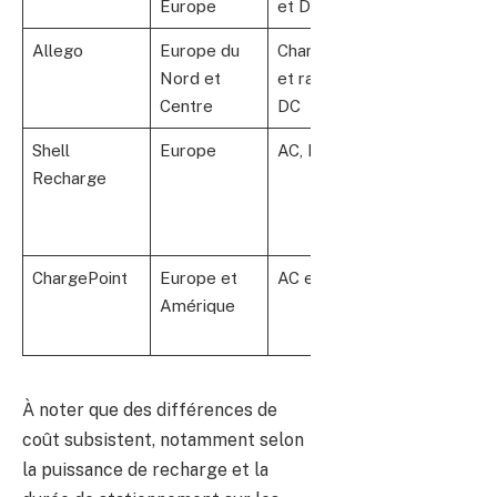
Europe
et DC
0,40 €/kWh
Allego
Europe du
Charge AC
Variable selon
Nord et
et rapide
zone
Centre
DC
Shell
Europe
AC, DC
Tarification
Recharge
moyenne entr
0,35-0,45
€/kWh
ChargePoint
Europe et
AC et DC
Abonnement
Amérique
selon
opérateur loca
À noter que des différences de
coût subsistent, notamment selon
la puissance de recharge et la