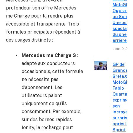
MotoGP – 
profondeur son offre Mercedes
Ogura réa
me Charge pour la rendre plus
au Sprint 
Une usur
accessible et transparente. Trois
spectacul
formules principales répondent à
du pneu
des usages distincts :
arrière »
août 9, 202
Mercedes me Charge S :
adapté aux conducteurs
GP de
Grande-
occasionnels, cette formule
Bretagne
ne nécessite pas
MotoGP :
d’abonnement. Les
Fabio
Quartara
utilisateurs paient
exprime
uniquement ce qu’ils
son
consomment. Par exemple,
incroyabl
surprise
sur des bornes rapides
après le
Ionity, la recharge peut
Sprint