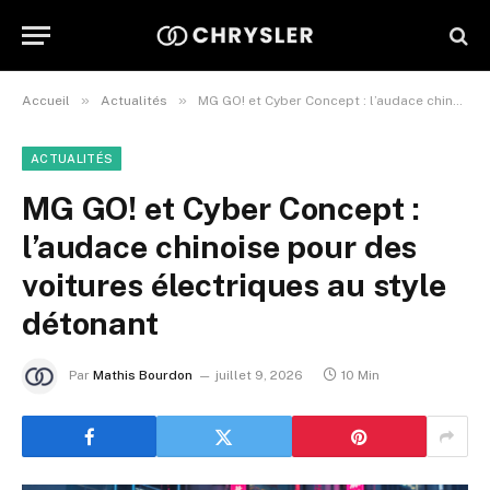
»
»
Accueil
Actualités
MG GO! et Cyber Concept : l’audace chinoise pour des voitures électriques au style détonant
ACTUALITÉS
MG GO! et Cyber Concept :
l’audace chinoise pour des
voitures électriques au style
détonant
Par
Mathis Bourdon
juillet 9, 2026
10 Min