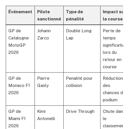
Événement
Pilote
Type de
Impact sur
sanctionné
pénalité
la course
GP de
Johann
Double Long
Perte de
Catalogne
Zarco
Lap
temps
MotoGP
significative
2026
lors du
retour en
course
GP de
Pierre
Penalité pour
Réduction
Monaco F1
Gasly
collision
des
2026
chances de
podium
GP de
Kimi
Drive Through
Chute dans
Miami F1
Antonelli
le
2026
classement