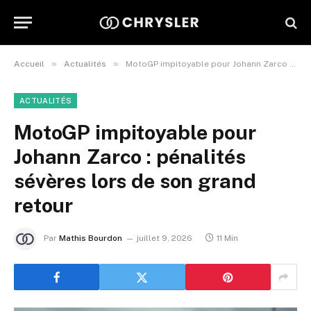
»
»
Accueil
Actualités
MotoGP impitoyable pour Johann Zarco : pénalités sévères lors de son grand retour
ACTUALITÉS
MotoGP impitoyable pour
Johann Zarco : pénalités
sévères lors de son grand
retour
Par
Mathis Bourdon
juillet 9, 2026
11 Min