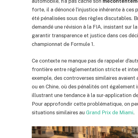
automobile, n’a pas caché son
mécontentem
forte, il a dénoncé l’injustice inhérente à ces
été pénalisées sous des règles discutables. Br
demandé une révision à la FIA, insistant sur 
garantir transparence et justice dans ces déci
championnat de Formule 1.
Ce contexte ne manque pas de rappeler d’autr
frontière entre réglementation stricte et inter
exemple, des controverses similaires avaient
ou en Chine, où des pénalités ont également im
illustrant une tendance à la sur-application 
Pour approfondir cette problématique, on peu
situations similaires au
Grand Prix de Miami
.