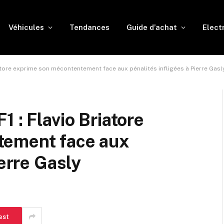
Véhicules
Tendances
Guide d’achat
Elect
atore exprime son mécontentement face aux pénalités infligées à Pierre Gasl
 : Flavio Briatore
tement face aux
ierre Gasly
est