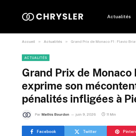
Actualités
»
»
Accueil
Actualités
Grand Prix de Monaco F1 : Flavio Bri
ACTUALITÉS
Grand Prix de Monaco F1
exprime son méconten
pénalités infligées à P
Par
Mathis Bourdon
juin 9, 2026
11 Min
Facebook
Twitter
Pinter