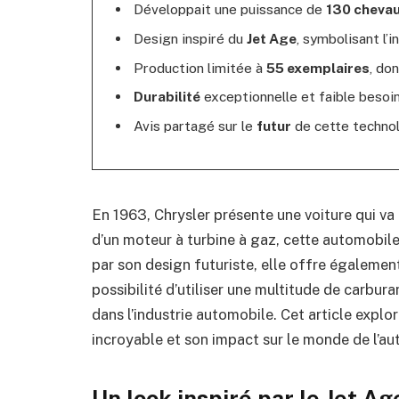
Développait une puissance de
130 cheva
Design inspiré du
Jet Age
, symbolisant l’i
Production limitée à
55 exemplaires
, do
Durabilité
exceptionnelle et faible besoin
Avis partagé sur le
futur
de cette technol
En 1963, Chrysler présente une voiture qui va 
d’un moteur à turbine à gaz, cette automobil
par son design futuriste, elle offre égaleme
possibilité d’utiliser une multitude de carbura
dans l’industrie automobile. Cet article explo
incroyable et son impact sur le monde de l’au
Un look inspiré par le Jet Ag