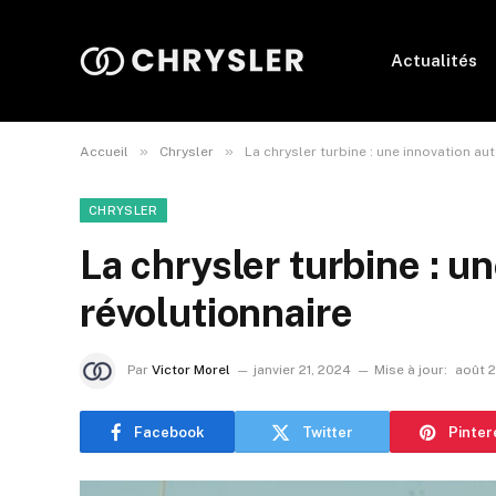
Actualités
»
»
Accueil
Chrysler
La chrysler turbine : une innovation a
CHRYSLER
La chrysler turbine : u
révolutionnaire
Par
Victor Morel
janvier 21, 2024
Mise à jour:
août 
Facebook
Twitter
Pinter