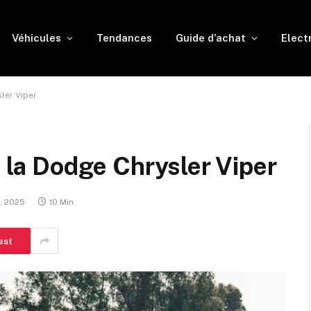
Véhicules
Tendances
Guide d’achat
Elect
sler Viper
e la Dodge Chrysler Viper
, 2025
10 Min
est