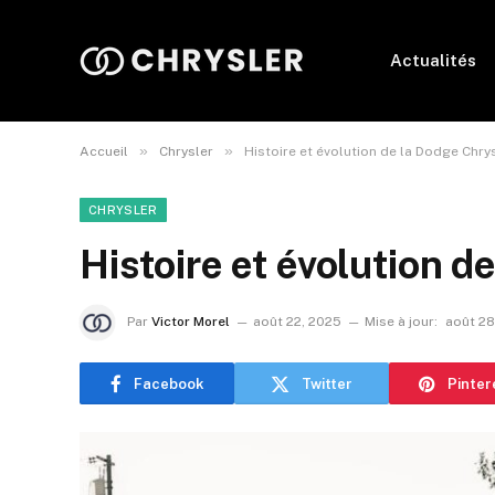
Actualités
»
»
Accueil
Chrysler
Histoire et évolution de la Dodge Chry
CHRYSLER
Histoire et évolution d
Par
Victor Morel
août 22, 2025
Mise à jour:
août 28
Facebook
Twitter
Pinter