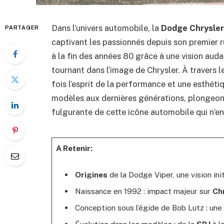
Dans l’univers automobile, la
Dodge Chrysler
PARTAGER
captivant les passionnés depuis son premier r
à la fin des années 80 grâce à une vision aud
tournant dans l’image de Chrysler. À travers le
fois l’esprit de la performance et une esthét
modèles aux dernières générations, plongeons 
fulgurante de cette icône automobile qui n’en f
A Retenir:
Origines
de la Dodge Viper, une vision in
Naissance en 1992 : impact majeur sur
Ch
Conception sous l’égide de Bob Lutz : une
Évolution dans les modèles : de la
SR I
à l