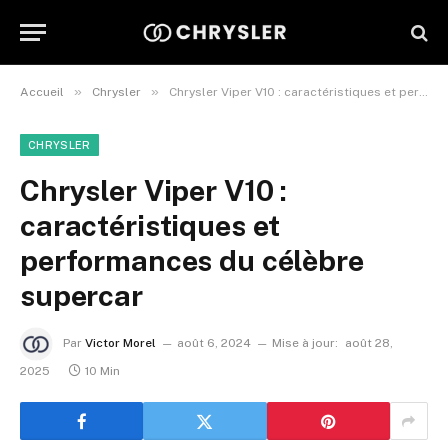
»
»
Accueil
Chrysler
Chrysler Viper V10 : caractéristiques et performances du célèbre supercar
CHRYSLER
Chrysler Viper V10 :
caractéristiques et
performances du célèbre
supercar
Par
Victor Morel
août 6, 2024
Mise à jour:
août 28,
2025
10 Min