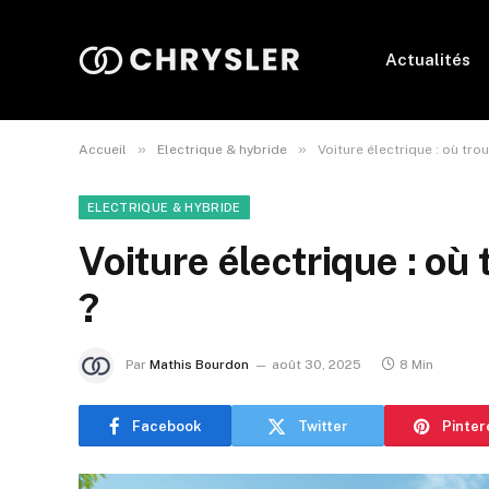
Actualités
»
»
Accueil
Electrique & hybride
Voiture électrique : où tr
ELECTRIQUE & HYBRIDE
Voiture électrique : où
?
Par
Mathis Bourdon
août 30, 2025
8 Min
Facebook
Twitter
Pinter