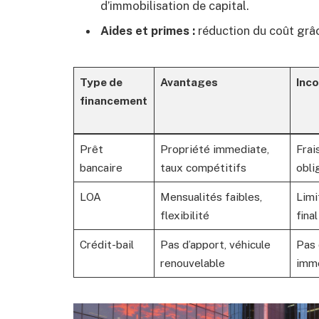
d’immobilisation de capital.
Aides et primes :
réduction du coût grâ
Type de
Avantages
Inc
financement
Prêt
Propriété immediate,
Frai
bancaire
taux compétitifs
obli
LOA
Mensualités faibles,
Limi
flexibilité
fina
Crédit-bail
Pas d’apport, véhicule
Pas 
renouvelable
immé