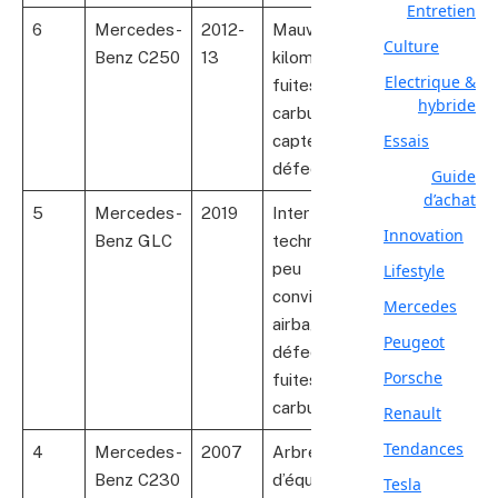
Entretien
6
Mercedes-
2012-
Mauvais
7
Culture
Benz C250
13
kilométrage,
Electrique &
fuites de
hybride
carburant,
Essais
capteurs
défectueux
Guide
d’achat
5
Mercedes-
2019
Interface
12
Innovation
Benz GLC
technologique
peu
Lifestyle
conviviale,
a
Mercedes
airbags
Peugeot
défectueux,
Porsche
fuites
carburant
Renault
Tendances
4
Mercedes-
2007
Arbre
Plusieurs
Benz C230
d’équilibrage
Tesla