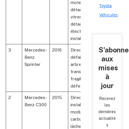
moteur
é
Toyota
détaché,
Véhicules
vitres se
détachant,
électronique
instable
S'abonne
3
Mercedes-
2016
Direction
17
aux
Benz
défaillante,
Sprinter
arbre de
mises
transmission
à
fragile, freins
jour
défectueux
2
Mercedes-
2015
Direction
11
Recevez
Benz C300
instable,
é
les
dernières
module
actualité
carburant
s
lâche, airbags