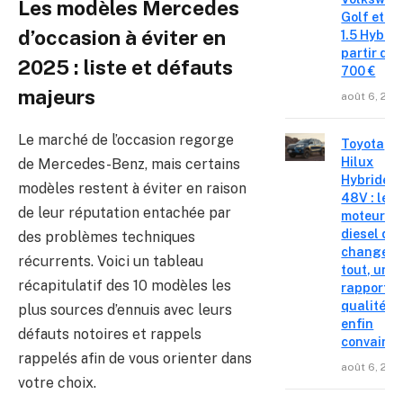
Les modèles Mercedes
Golf et T
d’occasion à éviter en
1.5 Hybrid 
partir de 
2025 : liste et défauts
700 €
majeurs
août 6, 202
Le marché de l’occasion regorge
Toyota
Hilux
de Mercedes-Benz, mais certains
Hybride
modèles restent à éviter en raison
48V : le
de leur réputation entachée par
moteur
diesel qui
des problèmes techniques
change
récurrents. Voici un tableau
tout, un
récapitulatif des 10 modèles les
rapport
qualité-p
plus sources d’ennuis avec leurs
enfin
défauts notoires et rappels
convainc
rappelés afin de vous orienter dans
août 6, 202
votre choix.