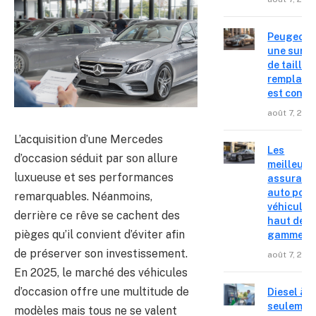
Peugeot 4
une surpr
de taille,
remplace
est confir
août 7, 202
L’acquisition d’une Mercedes
Les
d’occasion séduit par son allure
meilleure
luxueuse et ses performances
assuranc
auto pour
remarquables. Néanmoins,
véhicules
derrière ce rêve se cachent des
haut de
pièges qu’il convient d’éviter afin
gamme
de préserver son investissement.
août 7, 202
En 2025, le marché des véhicules
d’occasion offre une multitude de
Diesel à
seulemen
modèles mais tous ne se valent