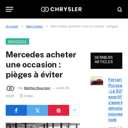
»
»
Accueil
Mercedes
Mercedes acheter une occasion : pièges à éviter
MERCEDES
Mercedes acheter
DERNIERS
une occasion :
ARTICLES
pièges à éviter
Ferrari
Purosang
Par
Mathis Bourdon
août 29,
: Le SUV
2025
8 Min
sportif
s’apprête
dévoiler 
nouveau
look
août 7, 202