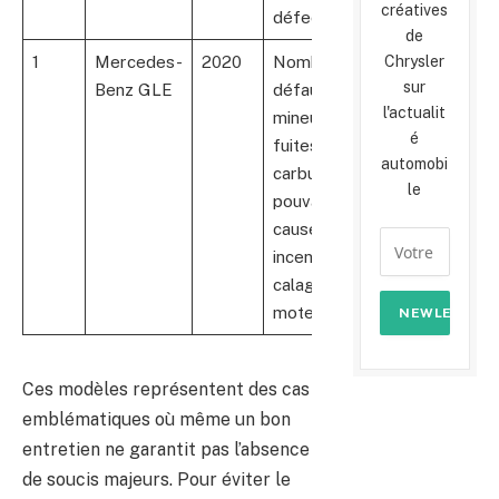
créatives
défectueux
de
Chrysler
1
Mercedes-
2020
Nombreux
28
sur
Benz GLE
défauts
l'actualit
mineurs,
é
fuites
automobi
carburant
le
pouvant
causer
incendie,
calage
moteur
Ces modèles représentent des cas
emblématiques où même un bon
entretien ne garantit pas l’absence
de soucis majeurs. Pour éviter le