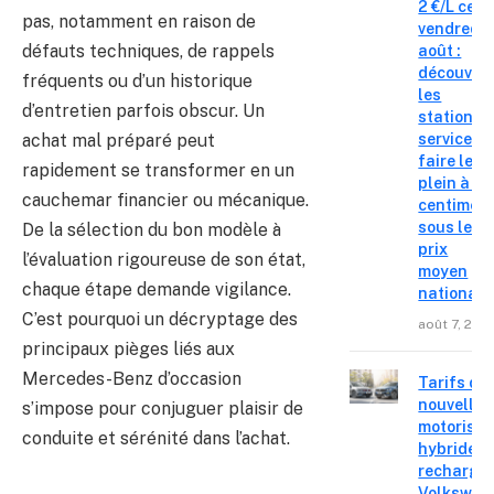
2 €/L ce
pas, notamment en raison de
vendredi 
défauts techniques, de rappels
août :
découvre
fréquents ou d’un historique
les
d’entretien parfois obscur. Un
stations-
achat mal préparé peut
service o
faire le
rapidement se transformer en un
plein à 19
cauchemar financier ou mécanique.
centimes
sous le
De la sélection du bon modèle à
prix
l’évaluation rigoureuse de son état,
moyen
chaque étape demande vigilance.
national
C’est pourquoi un décryptage des
août 7, 202
principaux pièges liés aux
Mercedes-Benz d’occasion
Tarifs de
nouvelles
s’impose pour conjuguer plaisir de
motorisat
conduite et sérénité dans l’achat.
hybrides 
recharge
Volkswag