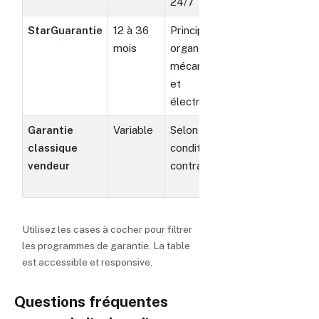
24/7
km
StarGuarantie
12 à 36
Principaux
Modèles
mois
organes
plus
mécaniques
anciens
et
ou hors
électroniques
Certified
Garantie
Variable
Selon
Tous
classique
conditions
véhicules
vendeur
contractuelles
Utilisez les cases à cocher pour filtrer
les programmes de garantie. La table
est accessible et responsive.
Questions fréquentes