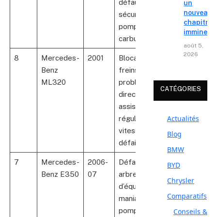
défaut
un
nouveau
sécurité
chapitre
pompe
imminent
carburant
août 5,
2026
8
Mercedes-
2001
Blocage des
5
Benz
freins,
ML320
problèmes
CATÉGORIES
direction
assistée,
Actualités
régulateur de
vitesse
Blog
défaillant
BMW
7
Mercedes-
2006-
Défaillance
3
BYD
Benz E350
07
arbre
Chrysler
d’équilibrage,
Comparatifs
maniabilité,
pompe à huile
Conseils &