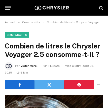
»
»
Accueil
Comparatifs
Combien de litres le Chrysler Voyager 2.5 consomme-t-il ?
COMPARATIFS
Combien de litres le Chrysler
Voyager 2.5 consomme-t-il ?
Par
Victor Morel
juin 14, 2025
Mise à jour:
août 28,
2025
6 Min