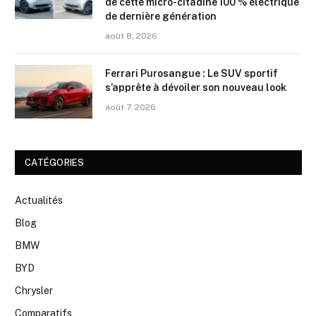
de cette micro-citadine 100 % électrique
de dernière génération
août 8, 2026
Ferrari Purosangue : Le SUV sportif
s’apprête à dévoiler son nouveau look
août 7, 2026
CATÉGORIES
Actualités
Blog
BMW
BYD
Chrysler
Comparatifs